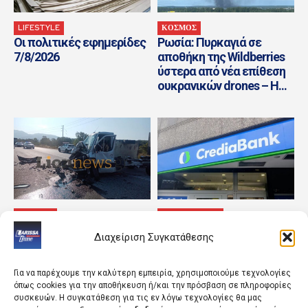
LIFESTYLE
ΚΟΣΜΟΣ
Οι πολιτικές εφημερίδες
Ρωσία: Πυρκαγιά σε
7/8/2026
αποθήκη της Wildberries
ύστερα από νέα επίθεση
ουκρανικών drones – Η...
ΚΟΣΜΟΣ
ΑΓΡΟΤΙΚΑ ΝΕΑ
Τροχαίο στις Σέρρες:
Οι υψηλές επιδόσεις της
Διαχείριση Συγκατάθεσης
«Διαλύθηκαν» τα
CrediaBank συνέχισαν και
αυτοκίνητα από τη
στο Α΄εξάμηνο 2026
μετωπική σύγκρουση
Για να παρέχουμε την καλύτερη εμπειρία, χρησιμοποιούμε τεχνολογίες
όπως cookies για την αποθήκευση ή/και την πρόσβαση σε πληροφορίες
συσκευών. Η συγκατάθεση για τις εν λόγω τεχνολογίες θα μας