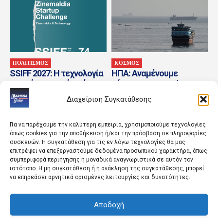
ΠΟΛΙΤΙΣΜΟΣ
ΚΟΣΜΟΣ
SSIFF 2027: Η τεχνολογία
ΗΠΑ: Αναμένουμε
του αύριο περνά από το
σύντομα συμφωνία
Σαν Σεμπαστιάν
μεταξύ Ιράν και Ομάν για
Διαχείριση Συγκατάθεσης
το Ορμούζ – Μπέσεντ:
Τίποτα...
Για να παρέχουμε την καλύτερη εμπειρία, χρησιμοποιούμε τεχνολογίες
όπως cookies για την αποθήκευση ή/και την πρόσβαση σε πληροφορίες
συσκευών. Η συγκατάθεση για τις εν λόγω τεχνολογίες θα μας
επιτρέψει να επεξεργαστούμε δεδομένα προσωπικού χαρακτήρα, όπως
συμπεριφορά περιήγησης ή μοναδικά αναγνωριστικά σε αυτόν τον
ιστότοπο. Η μη συγκατάθεση ή η ανάκληση της συγκατάθεσης, μπορεί
να επηρεάσει αρνητικά ορισμένες λειτουργίες και δυνατότητες.
Αποδοχή
ΑΘΛΗΤΙΚΑ
ΚΟΣΜΟΣ
Παγκόσμιο Κ20:
«Με ξυλοκόπησαν και με