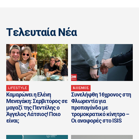
Tελευταία Nέα
LIFESTYLE
ΚΟΣΜΟΣ
Καμαρώνει η Ελένη
Συνελήφθη 16χρονος στη
Μενεγάκη: Σερβιτόρος σε
Φλωρεντία για
μαγαζί της Πεντέλης ο
προπαγάνδα με
Άγγελος Λάτσιος! Ποιο
τρομοκρατικό κίνητρο –
είναι;
Οι αναφορές στο ISIS