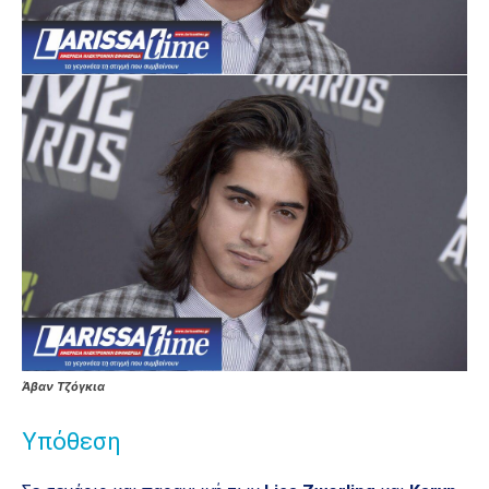
Άβαν Τζόγκια
Υπόθεση