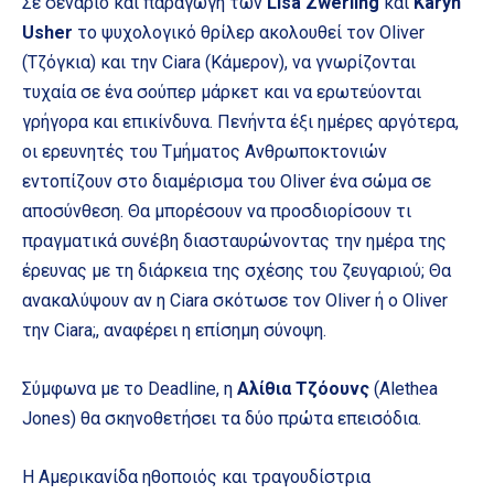
Σε σενάριο και παραγωγή των
Lisa Zwerling
και
Karyn
Usher
το ψυχολογικό θρίλερ ακολουθεί τον Oliver
(Τζόγκια) και την Ciara (Κάμερον), να γνωρίζονται
τυχαία σε ένα σούπερ μάρκετ και να ερωτεύονται
γρήγορα και επικίνδυνα. Πενήντα έξι ημέρες αργότερα,
οι ερευνητές του Τμήματος Ανθρωποκτονιών
εντοπίζουν στο διαμέρισμα του Oliver ένα σώμα σε
αποσύνθεση. Θα μπορέσουν να προσδιορίσουν τι
πραγματικά συνέβη διασταυρώνοντας την ημέρα της
έρευνας με τη διάρκεια της σχέσης του ζευγαριού; Θα
ανακαλύψουν αν η Ciara σκότωσε τον Oliver ή ο Oliver
την Ciara;, αναφέρει η επίσημη σύνοψη.
Σύμφωνα με το Deadline, η
Αλίθια Τζόουνς
(Alethea
Jones) θα σκηνοθετήσει τα δύο πρώτα επεισόδια.
Η Αμερικανίδα ηθοποιός και τραγουδίστρια