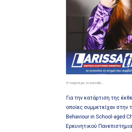
H τούρτα με το κουτάλι…
Για την κατάρτιση της έκθ
οποίες συμμετείχαν στην 
Behaviour in School-aged C
Ερευνητικού Πανεπιστημια