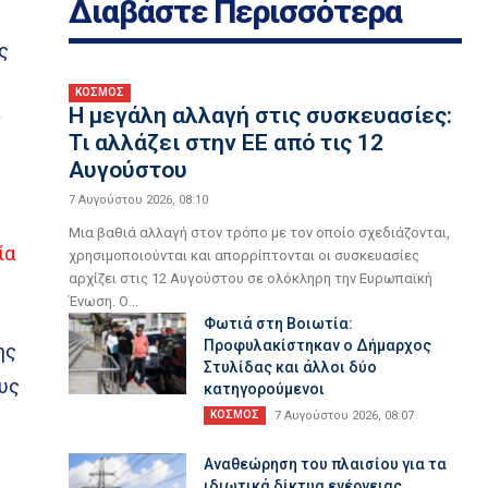
Διαβάστε Περισσότερα
ς
ΚΟΣΜΟΣ
Η μεγάλη αλλαγή στις συσκευασίες:
ν
Τι αλλάζει στην ΕΕ από τις 12
Αυγούστου
7 Αυγούστου 2026, 08:10
Μια βαθιά αλλαγή στον τρόπο με τον οποίο σχεδιάζονται,
ία
χρησιμοποιούνται και απορρίπτονται οι συσκευασίες
αρχίζει στις 12 Αυγούστου σε ολόκληρη την Ευρωπαϊκή
Ένωση. Ο...
Φωτιά στη Βοιωτία:
Προφυλακίστηκαν ο Δήμαρχος
ης
Στυλίδας και άλλοι δύο
ους
κατηγορούμενοι
ΚΟΣΜΟΣ
7 Αυγούστου 2026, 08:07
Αναθεώρηση του πλαισίου για τα
ιδιωτικά δίκτυα ενέργειας