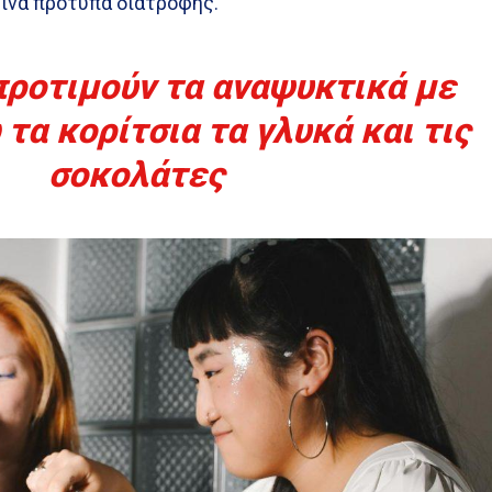
εινά πρότυπα διατροφής.
προτιμούν τα αναψυκτικά με
 τα κορίτσια τα γλυκά και τις
σοκολάτες