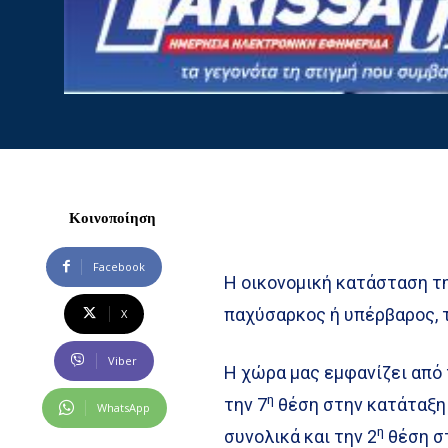
Κοινοποίηση
Facebook
H οικονομική κατάσταση τη
παχύσαρκος ή υπέρβαρος, τ
X
Viber
Η χώρα μας εμφανίζει από
η
την 7
θέση στην κατάταξη
WhatsApp
η
συνολικά και την 2
θέση σ