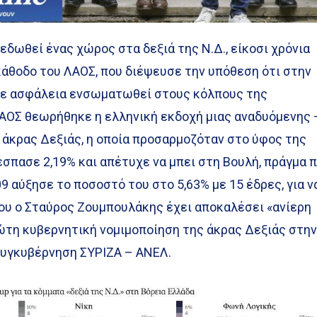
εδωθεί ένας χώρος στα δεξιά της Ν.Δ., είκοσι χρόνια
κάθοδο του ΛΑΟΣ, που διέψευσε την υπόθεση ότι στην
 με ασφάλεια ενσωματωθεί στους κόλπους της
ΛΑΟΣ θεωρήθηκε η ελληνική εκδοχή μιας αναδυόμενης 
 άκρας Δεξιάς, η οποία προσαρμοζόταν στο ύφος της
πέσπασε 2,19% και απέτυχε να μπει στη Βουλή, πράγμα 
9 αύξησε το ποσοστό του στο 5,63% με 15 έδρες, για ν
που ο Σταύρος Ζουμπουλάκης έχει αποκαλέσει «ανίερη
ώτη κυβερνητική νομιμοποίηση της άκρας Δεξιάς στη
 συγκυβέρνηση ΣΥΡΙΖΑ – ΑΝΕΛ.