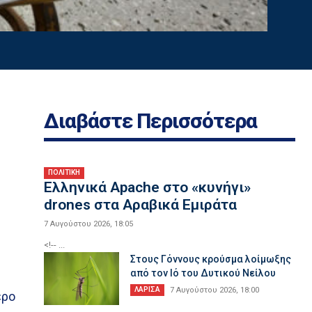
Διαβάστε Περισσότερα
ΠΟΛΙΤΙΚΗ
Ελληνικά Apache στο «κυνήγι»
drones στα Αραβικά Εμιράτα
7 Αυγούστου 2026, 18:05
<!-- ...
Στους Γόννους κρούσμα λοίμωξης
από τον Ιό του Δυτικού Νείλου
ΛΑΡΙΣΑ
7 Αυγούστου 2026, 18:00
ερο