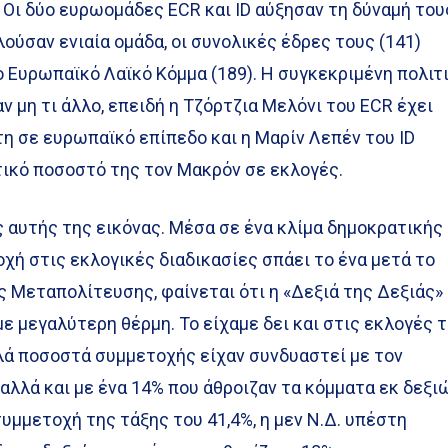
. Οι δύο ευρωομάδες ECR και ID αύξησαν τη δύναμή του
ούσαν ενιαία ομάδα, οι συνολικές έδρες τους (141)
 Ευρωπαϊκό Λαϊκό Κόμμα (189). Η συγκεκριμένη πολιτ
 αν μη τι άλλο, επειδή η Τζόρτζια Μελόνι του ECR έχει
τη σε ευρωπαϊκό επίπεδο και η Μαρίν Λεπέν του ID
τικό ποσοστό της τον Μακρόν σε εκλογές.
ς αυτής της εικόνας. Μέσα σε ένα κλίμα δημοκρατικής
χή στις εκλογικές διαδικασίες σπάει το ένα μετά το
ς Μεταπολίτευσης, φαίνεται ότι η «Δεξιά της Δεξιάς»
ε μεγαλύτερη θέρμη. Το είχαμε δει και στις εκλογές 
ηλά ποσοστά συμμετοχής είχαν συνδυαστεί με τον
 αλλά και με ένα 14% που άθροιζαν τα κόμματα εκ δεξι
συμμετοχή της τάξης του 41,4%, η μεν Ν.Δ. υπέστη