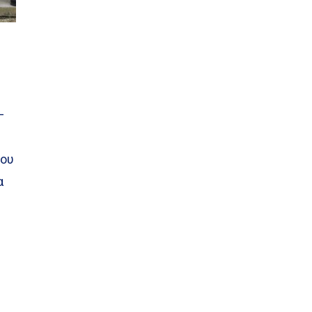
–
που
α
ν