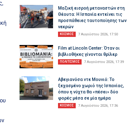
ς,
Μαζική εισροή μεταναστών στη
Θέουτα: Η Ισπανία εντείνει τις
προσπάθειες ταυτοποίησης των
ική
νεκρών
ΚΟΣΜΟΣ
7 Αυγούστου 2026, 17:50
Film at Lincoln Center: Όταν οι
βιβλιοθήκες γίνονται θρίλερ
ΠΟΛΙΤΙΣΜΟΣ
7 Αυγούστου 2026, 17:39
Αβεγιανόσα ντε Μουνιό: Το
ξεχασμένο χωριό της Ισπανίας,
όπου η νύχτα θα «πέσει» δύο
φορές μέσα σε μία ημέρα
του
ΚΟΣΜΟΣ
7 Αυγούστου 2026, 17:36
ών