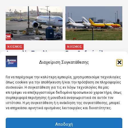
ΚΟΣΜΟΣ
ΚΟΣΜΟΣ
Αυστραλία: Παραλίγο
Για «υβριδικό πόλεμο»
σύγκρουση δύο
προειδοποιεί η Γερμανία
Διαχείριση Συγκατάθεσης
αεροπλάνων σε διάδρομο
ύστερα από περιστατικό
του αεροδρομίου Σίδνεϊ
με οπλισμένο drone
Για να παρέχουμε την καλύτερη εμπειρία, χρησιμοποιούμε τεχνολογίες
όπως cookies για την αποθήκευση ή/και την πρόσβαση σε πληροφορίες
συσκευών. Η συγκατάθεση για τις εν λόγω τεχνολογίες θα μας
επιτρέψει να επεξεργαστούμε δεδομένα προσωπικού χαρακτήρα, όπως
συμπεριφορά περιήγησης ή μοναδικά αναγνωριστικά σε αυτόν τον
ιστότοπο. Η μη συγκατάθεση ή η ανάκληση της συγκατάθεσης, μπορεί
να επηρεάσει αρνητικά ορισμένες λειτουργίες και δυνατότητες.
Αποδοχή
ΚΟΣΜΟΣ
ΑΘΛΗΤΙΚΑ