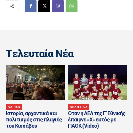
Tελευταία Nέα
ΛΑΡΙΣΑ
ΑΘΛΗΤΙΚΑ
Ιστορία, αρχοντικά και
Όταν η ΑΕΛ της Γ’ Εθνικής
πολιτισμός στις πλαγιές
έπαιρνε «Χ» εκτός με
του Κισσάβου
ΠΑΟΚ (Video)