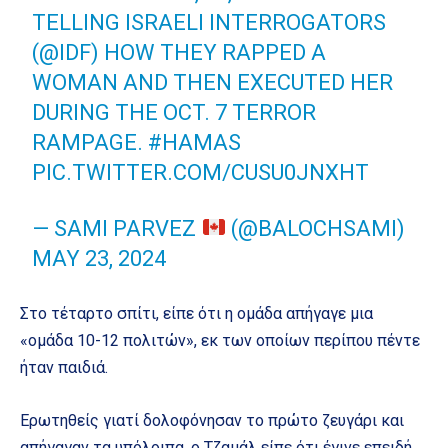
TELLING ISRAELI INTERROGATORS
(
@IDF
) HOW THEY RAPPED A
WOMAN AND THEN EXECUTED HER
DURING THE OCT. 7 TERROR
RAMPAGE.
#HAMAS
PIC.TWITTER.COM/CUSU0JNXHT
— SAMI PARVEZ
(@BALOCHSAMI)
MAY 23, 2024
Στο τέταρτο σπίτι, είπε ότι η ομάδα απήγαγε μια
«ομάδα 10-12 πολιτών», εκ των οποίων περίπου πέντε
ήταν παιδιά.
Ερωτηθείς γιατί δολοφόνησαν το πρώτο ζευγάρι και
απήγαγαν τα υπόλοιπα, ο Τζαμάλ είπε ότι έγινε επειδή