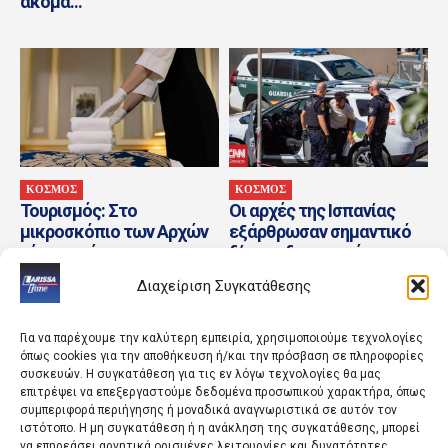
ακόμα...
ΚΟΣΜΟΣ
ΚΟΣΜΟΣ
Τουρισμός: Στο
Οι αρχές της Ισπανίας
μικροσκόπιο των Αρχών
εξάρθρωσαν σημαντικό
νέα «πατέντα» των
δίκτυο διακινητών στη
εργοδοτών με την
Μεσόγειο
Διαχείριση Συγκατάθεσης
Ψηφιακή Κάρτα Εργασίας
Για να παρέχουμε την καλύτερη εμπειρία, χρησιμοποιούμε τεχνολογίες
όπως cookies για την αποθήκευση ή/και την πρόσβαση σε πληροφορίες
συσκευών. Η συγκατάθεση για τις εν λόγω τεχνολογίες θα μας
επιτρέψει να επεξεργαστούμε δεδομένα προσωπικού χαρακτήρα, όπως
συμπεριφορά περιήγησης ή μοναδικά αναγνωριστικά σε αυτόν τον
ιστότοπο. Η μη συγκατάθεση ή η ανάκληση της συγκατάθεσης, μπορεί
να επηρεάσει αρνητικά ορισμένες λειτουργίες και δυνατότητες.