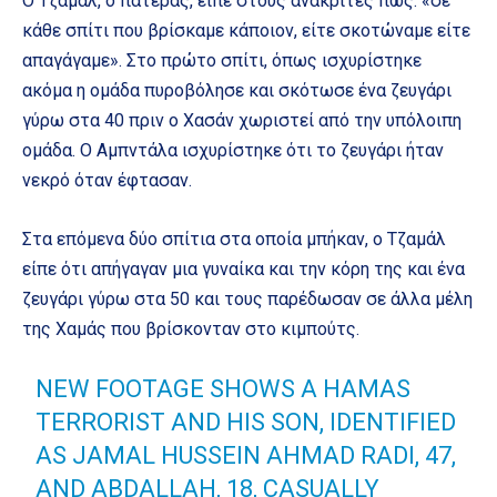
Ο Τζαμάλ, ο πατέρας, είπε στους ανακριτές πως: «σε
κάθε σπίτι που βρίσκαμε κάποιον, είτε σκοτώναμε είτε
απαγάγαμε». Στο πρώτο σπίτι, όπως ισχυρίστηκε
ακόμα η ομάδα πυροβόλησε και σκότωσε ένα ζευγάρι
γύρω στα 40 πριν ο Χασάν χωριστεί από την υπόλοιπη
ομάδα. Ο Αμπντάλα ισχυρίστηκε ότι το ζευγάρι ήταν
νεκρό όταν έφτασαν.
Στα επόμενα δύο σπίτια στα οποία μπήκαν, ο Τζαμάλ
είπε ότι απήγαγαν μια γυναίκα και την κόρη της και ένα
ζευγάρι γύρω στα 50 και τους παρέδωσαν σε άλλα μέλη
της Χαμάς που βρίσκονταν στο κιμπούτς.
NEW FOOTAGE SHOWS A HAMAS
TERRORIST AND HIS SON, IDENTIFIED
AS JAMAL HUSSEIN AHMAD RADI, 47,
AND ABDALLAH, 18, CASUALLY