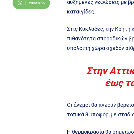
αυξημένες νεφώσεις με β
WhatsApp
καταιγίδες.
Στις Κυκλάδες, την Κρήτη
πιθανότητα σποραδικών βρ
υπόλοιπη χώρα σχεδόν αίθρ
Στην Αττι
έως τ
Οι άνεμοι θα πνέουν βόρει
τοπικά 8 μποφόρ, με σταδι
Η θερμοκρασία θα σημειώσ