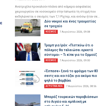
Ανατριχίλα προκαλούν πλάνα από κάμερα ασφαλείας
χειρουργείου σε νοσοκομείο στην Ιαπωνία τη στιγμή που
εκδηλώνεται ο σεισμός των 7,1 Ρίχτερ, και ενόσω ήταν σε...
Δύο νεκροί και ένας τραυματίας
με
σε τροχαίο
ΚΟΣΜΟΣ
7 Αυγούστου 2026, 09:08
Τραμπ για Ιράν: «Πιστεύω ότι ο
πόλεμος θα τελειώσει αρκετά
σύντομα» – Τι είπε για το Ορμούζ
ΚΟΣΜΟΣ
7 Αυγούστου 2026, 09:00
«Έσπασε» ξανά το φράγμα των 83
σεντς και κοιτάζει για ακόμα πιο
ψηλά το βαμβάκι
ΑΓΡΟΤΙΚΑ ΝΕΑ
7 Αυγούστου 2026, 08:56
Μπαράζ τουρκικών παραβιάσεων
στο Αιγαίο και εμπλοκή με