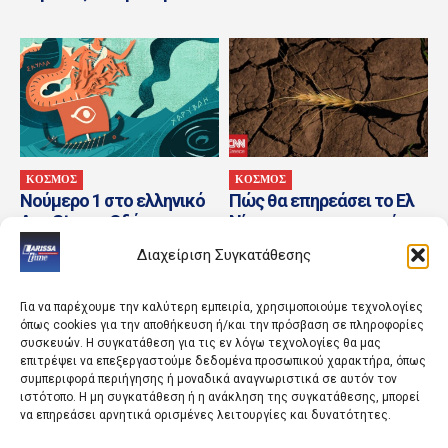
ΚΟΣΜΟΣ
ΚΟΣΜΟΣ
Νούμερο 1 στο ελληνικό
Πώς θα επηρεάσει το Ελ
App Store η Οδύσσεια του
Νίνιο την επισιτιστική
Ομήρου του Διαμαντή
ασφάλεια – Σχεδόν 49
Διαχείριση Συγκατάθεσης
Καραναστάση
εκατ. άνθρωποι...
Για να παρέχουμε την καλύτερη εμπειρία, χρησιμοποιούμε τεχνολογίες
όπως cookies για την αποθήκευση ή/και την πρόσβαση σε πληροφορίες
συσκευών. Η συγκατάθεση για τις εν λόγω τεχνολογίες θα μας
επιτρέψει να επεξεργαστούμε δεδομένα προσωπικού χαρακτήρα, όπως
συμπεριφορά περιήγησης ή μοναδικά αναγνωριστικά σε αυτόν τον
ιστότοπο. Η μη συγκατάθεση ή η ανάκληση της συγκατάθεσης, μπορεί
να επηρεάσει αρνητικά ορισμένες λειτουργίες και δυνατότητες.