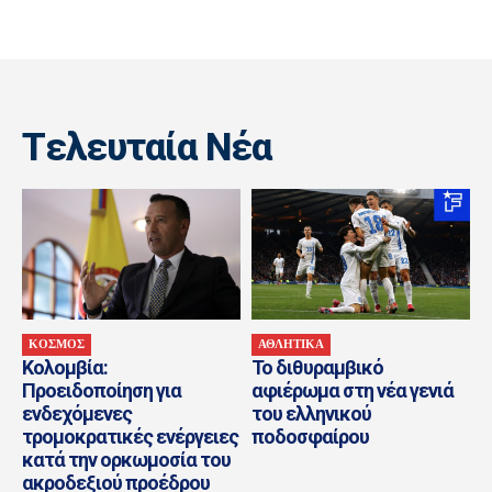
Tελευταία Nέα
ΚΟΣΜΟΣ
ΑΘΛΗΤΙΚΑ
Κολομβία:
Το διθυραμβικό
Προειδοποίηση για
αφιέρωμα στη νέα γενιά
ενδεχόμενες
του ελληνικού
τρομοκρατικές ενέργειες
ποδοσφαίρου
κατά την ορκωμοσία του
ακροδεξιού προέδρου