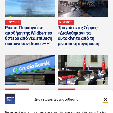
ΚΟΣΜΟΣ
ΚΟΣΜΟΣ
Ρωσία: Πυρκαγιά σε
Τροχαίο στις Σέρρες:
αποθήκη της Wildberries
«Διαλύθηκαν» τα
ύστερα από νέα επίθεση
αυτοκίνητα από τη
ουκρανικών drones – Η...
μετωπική σύγκρουση
ΑΓΡΟΤΙΚΑ ΝΕΑ
ΠΟΛΙΤΙΚΗ
Οι υψηλές επιδόσεις της
Τα τουρκικά μαχητικά
Διαχείριση Συγκατάθεσης
CrediaBank συνέχισαν και
επέστρεψαν στο Αιγαίο
στο Α΄εξάμηνο 2026
Για να παρέχουμε την καλύτερη εμπειρία, χρησιμοποιούμε τεχνολογίες