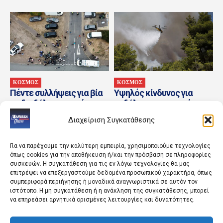
ΚΟΣΜΟΣ
ΚΟΣΜΟΣ
Πέντε συλλήψεις για βία
Υψηλός κίνδυνος για
σε διαδήλωση κατά των
εκδήλωση πυρκαγιάς
μεταναστών στην
αύριο (8/8) σε Κρήτη και
Διαχείριση Συγκατάθεσης
ανατολική Αγγλία
Βόρειο Αιγαίο
Για να παρέχουμε την καλύτερη εμπειρία, χρησιμοποιούμε τεχνολογίες
όπως cookies για την αποθήκευση ή/και την πρόσβαση σε πληροφορίες
συσκευών. Η συγκατάθεση για τις εν λόγω τεχνολογίες θα μας
επιτρέψει να επεξεργαστούμε δεδομένα προσωπικού χαρακτήρα, όπως
συμπεριφορά περιήγησης ή μοναδικά αναγνωριστικά σε αυτόν τον
ιστότοπο. Η μη συγκατάθεση ή η ανάκληση της συγκατάθεσης, μπορεί
να επηρεάσει αρνητικά ορισμένες λειτουργίες και δυνατότητες.
ΑΘΛΗΤΙΚΑ
ΚΟΣΜΟΣ