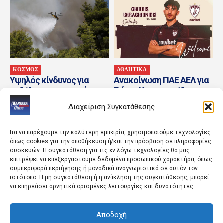
ΚΟΣΜΟΣ
ΑΘΛΗΤΙΚΑ
Υψηλός κίνδυνος για
Ανακοίνωση ΠΑΕ ΑΕΛ για
εκδήλωση πυρκαγιάς
Γιάννη Καραγιαννίδη
αύριο (8/8) σε Κρήτη και
Διαχείριση Συγκατάθεσης
Βόρειο Αιγαίο
Για να παρέχουμε την καλύτερη εμπειρία, χρησιμοποιούμε τεχνολογίες
όπως cookies για την αποθήκευση ή/και την πρόσβαση σε πληροφορίες
συσκευών. Η συγκατάθεση για τις εν λόγω τεχνολογίες θα μας
επιτρέψει να επεξεργαστούμε δεδομένα προσωπικού χαρακτήρα, όπως
συμπεριφορά περιήγησης ή μοναδικά αναγνωριστικά σε αυτόν τον
ιστότοπο. Η μη συγκατάθεση ή η ανάκληση της συγκατάθεσης, μπορεί
να επηρεάσει αρνητικά ορισμένες λειτουργίες και δυνατότητες.
ΚΟΣΜΟΣ
ΑΘΛΗΤΙΚΑ
Αποδοχή
Γαλλία: Η χώρα «δεν θα
Ανακοίνωσε και Τζενεπό