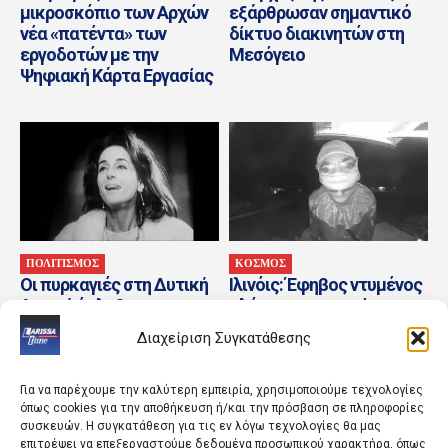
μικροσκόπιο των Αρχών
εξάρθρωσαν σημαντικό
νέα «πατέντα» των
δίκτυο διακινητών στη
εργοδοτών με την
Μεσόγειο
Ψηφιακή Κάρτα Εργασίας
ΠΟΛΙΤΙΣΜΟΣ
ΚΟΣΜΟΣ
Οι πυρκαγιές στη Δυτική
Ιλινόις: Έφηβος ντυμένος
Αττική έπληξαν και τον
κλόουν κατηγορείται για
Πολιτισμό – Αναβολή
τη δολοφονία 78χρονου
Διαχείριση Συγκατάθεσης
εκδηλώσεων στα
βετεράνου
«Λαμπέτεια»...
Για να παρέχουμε την καλύτερη εμπειρία, χρησιμοποιούμε τεχνολογίες
όπως cookies για την αποθήκευση ή/και την πρόσβαση σε πληροφορίες
συσκευών. Η συγκατάθεση για τις εν λόγω τεχνολογίες θα μας
επιτρέψει να επεξεργαστούμε δεδομένα προσωπικού χαρακτήρα, όπως