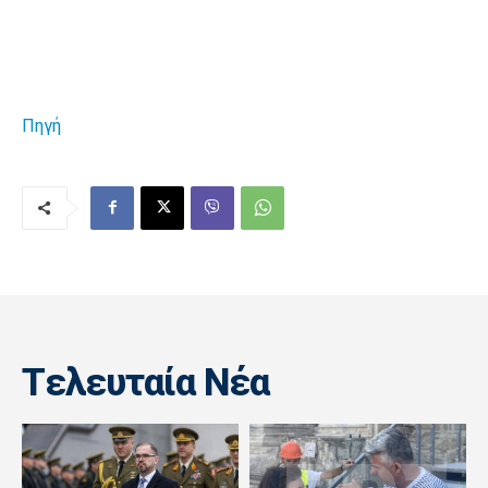
Πηγή
Tελευταία Nέα