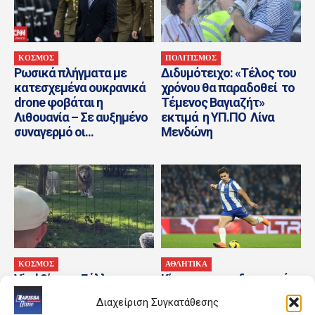
ΚΟΣΜΟΣ
ΠΟΛΙΤΙΣΜΟΣ
Ρωσικά πλήγματα με
Διδυμότειχο: «Τέλος του
κατεσχεμένα ουκρανικά
χρόνου θα παραδοθεί το
drone φοβάται η
Τέμενος Βαγιαζήτ»
Λιθουανία – Σε αυξημένο
εκτιμά η ΥΠ.ΠΟ Λίνα
συναγερμό οι...
Μενδώνη
ΚΟΣΜΟΣ
ΑΘΛΗΤΙΚΑ
Viral βίντεο: Γάλλος
Κίνηση για τον δανεισμό
μουσικός νανουρίζει
του Φρανσίσκο Μόουρα
Διαχείριση Συγκατάθεσης
αγέλη λιονταριών με το
από την Πόρτο