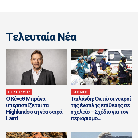
Tελευταία Nέα
ΠΟΛΙΤΙΣΜΟΣ
ΚΟΣΜΟΣ
Ο Κένεθ Μπράνα
Ταϊλάνδη: Οκτώ οι νεκροί
υπερασπίζεται τα
της ένοπλης επίθεσης σε
Highlands στη νέα σειρά
σχολείο – Σχέδιο για τον
Laird
περιορισμό...