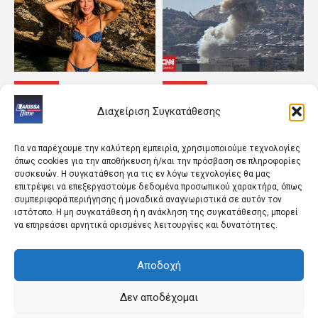
ΚΟΣΜΟΣ
ΚΟΣΜΟΣ
Οι φωτογραφίες με μαγιό
Συρία: Δεν υπάρχουν
Διαχείριση Συγκατάθεσης
από την παραλία μαζί με
νεκροί από τη χθεσινή
τους γιους της
έκρηξη κοντά στη
Δαμασκό
Για να παρέχουμε την καλύτερη εμπειρία, χρησιμοποιούμε τεχνολογίες
όπως cookies για την αποθήκευση ή/και την πρόσβαση σε πληροφορίες
συσκευών. Η συγκατάθεση για τις εν λόγω τεχνολογίες θα μας
επιτρέψει να επεξεργαστούμε δεδομένα προσωπικού χαρακτήρα, όπως
συμπεριφορά περιήγησης ή μοναδικά αναγνωριστικά σε αυτόν τον
ιστότοπο. Η μη συγκατάθεση ή η ανάκληση της συγκατάθεσης, μπορεί
να επηρεάσει αρνητικά ορισμένες λειτουργίες και δυνατότητες.
Αποδοχή
ΛΑΡΙΣΑ
LIFESTYLE
Ενισχύονται με τέσσερις
Μόλις μαθεύτnκε για
Δεν αποδέχομαι
νοσηλευτές –
Τζούλια Αλεξανδράτου –