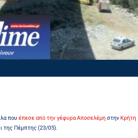
έλα που
έπεσε από την γέφυρα Αποσελέμη
στην
Κρήτη
 της Πέμπτης (23/05).