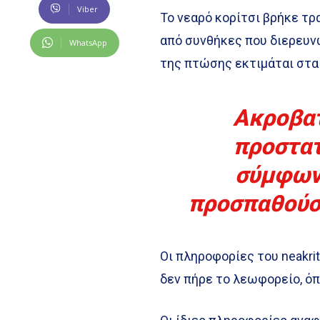
Viber
Το νεαρό κορίτσι βρήκε τρ
από συνθήκες που διερευν
WhatsApp
της πτώσης εκτιμάται στα 
Ακροβατ
προστατ
σύμφωνα
προσπαθούσα
Οι πληροφορίες του neakri
δεν πήρε το λεωφορείο, όπ