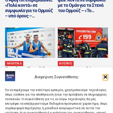
«Πολύ κοντά» σε
με το Ομάν για τα Στενά
συμφωνία για το Ορμούζ
του Ορμούζ – «Το...
– υπό όρους –...
ΑΘΛΗΤΙΚΑ
ΚΟΣΜΟΣ
Παγκόσμιο Πρωτάθλημα
Φωτιά σε χαμηλή
Κωπηλασίας: Ασημένιο
βλάστηση στη Σίνδο –
Διαχείριση Συγκατάθεσης
μετάλλιο για Χιώτη και
Επιχειρούν επίγειες και
Αλεξίου στο Πλόβντιβ
εναέριες δυνάμεις
Για να παρέχουμε την καλύτερη εμπειρία, χρησιμοποιούμε τεχνολογίες
όπως cookies για την αποθήκευση ή/και την πρόσβαση σε πληροφορίες
συσκευών. Η συγκατάθεση για τις εν λόγω τεχνολογίες θα μας
επιτρέψει να επεξεργαστούμε δεδομένα προσωπικού χαρακτήρα, όπως
συμπεριφορά περιήγησης ή μοναδικά αναγνωριστικά σε αυτόν τον
ιστότοπο. Η μη συγκατάθεση ή η ανάκληση της συγκατάθεσης, μπορεί