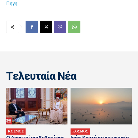
Πηγή
Tελευταία Nέα
ΚΟΣΜΟΣ
ΚΟΣΜΟΣ
Ο Αραγτσί επιβεβαιώνει:
Ιράν: Κοντά σε συμφωνία