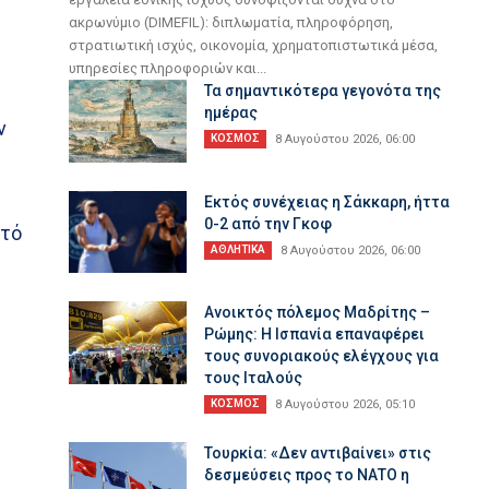
ακρωνύμιο (DIMEFIL): διπλωματία, πληροφόρηση,
στρατιωτική ισχύς, οικονομία, χρηματοπιστωτικά μέσα,
υπηρεσίες πληροφοριών και...
Τα σημαντικότερα γεγονότα της
ημέρας
ν
ΚΟΣΜΟΣ
8 Αυγούστου 2026, 06:00
Εκτός συνέχειας η Σάκκαρη, ήττα
0-2 από την Γκοφ
υτό
ΑΘΛΗΤΙΚΑ
8 Αυγούστου 2026, 06:00
Ανοικτός πόλεμος Μαδρίτης –
Ρώμης: Η Ισπανία επαναφέρει
τους συνοριακούς ελέγχους για
τους Ιταλούς
ΚΟΣΜΟΣ
8 Αυγούστου 2026, 05:10
Τουρκία: «Δεν αντιβαίνει» στις
δεσμεύσεις προς το ΝΑΤΟ η