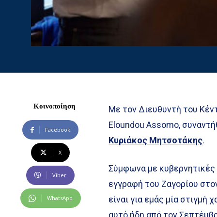
Κοινοποίηση
Με τον Διευθυντή του Κέν
Eloundou Assomo, συναντή
Facebook
Κυριάκος Μητσοτάκης
.
X
Σύμφωνα με κυβερνητικές 
Viber
εγγραφή του Ζαγορίου στο
WhatsApp
είναι για εμάς μία στιγμή 
αυτό ήδη από τον Σεπτέμβρ