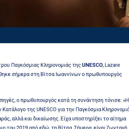
τρου Παγκόσμιας Κληρονομιάς της
UNESCO
, Lazare
θηκε σήμερα στη Βίτσα Ιωαννίνων ο πρωθυπουργός
πηγές, ο πρωθυπουργός κατά τη συνάντηση τόνισε: «
ν Κατάλογο της UNESCO για την Παγκόσμια Κληρονομι
χαράς, αλλά και δικαίωσης. Είχα υποστηρίξει το αίτημα
ιο του 2019 από εδώ, τη Βίτσα. Σήμερα, είναι ζωντανή