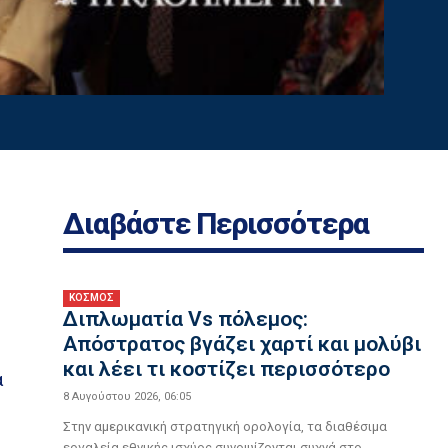
Διαβάστε Περισσότερα
ΚΟΣΜΟΣ
Διπλωματία Vs πόλεμος:
Απόστρατος βγάζει χαρτί και μολύβι
Η
και λέει τι κοστίζει περισσότερο
ά
8 Αυγούστου 2026, 06:05
Στην αμερικανική στρατηγική ορολογία, τα διαθέσιμα
εργαλεία εθνικής ισχύος συνοψίζονται συχνά στο