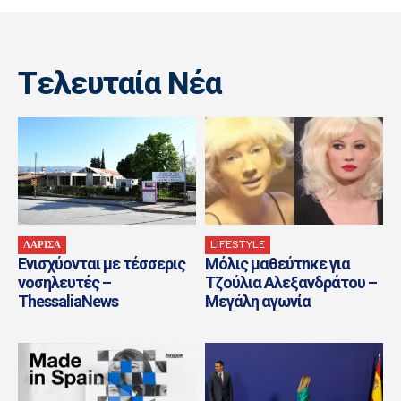
Tελευταία Nέα
ΛΑΡΙΣΑ
LIFESTYLE
Ενισχύονται με τέσσερις
Μόλις μαθεύτnκε για
νοσηλευτές –
Τζούλια Αλεξανδράτου –
ThessaliaNews
Μεγάλη αγωνία