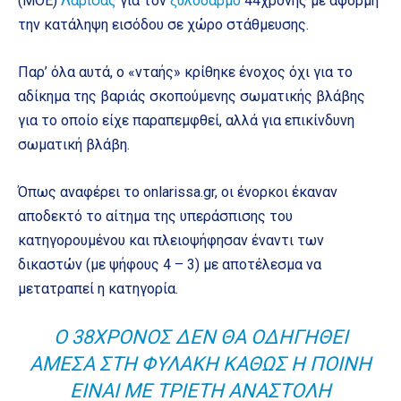
(ΜΟΕ)
Λάρισας
για τον
ξυλοδαρμό
44χρονης με αφορμή
την κατάληψη εισόδου σε χώρο στάθμευσης.
Παρ’ όλα αυτά, ο «νταής» κρίθηκε ένοχος όχι για το
αδίκημα της βαριάς σκοπούμενης σωματικής βλάβης
για το οποίο είχε παραπεμφθεί, αλλά για επικίνδυνη
σωματική βλάβη.
Όπως αναφέρει το onlarissa.gr, οι ένορκοι έκαναν
αποδεκτό το αίτημα της υπεράσπισης του
κατηγορουμένου και πλειοψήφησαν έναντι των
δικαστών (με ψήφους 4 – 3) με αποτέλεσμα να
μετατραπεί η κατηγορία.
Ο 38ΧΡΟΝΟΣ ΔΕΝ ΘΑ ΟΔΗΓΗΘΕΊ
ΆΜΕΣΑ ΣΤΗ ΦΥΛΑΚΉ ΚΑΘΏΣ Η ΠΟΙΝΉ
ΕΊΝΑΙ ΜΕ ΤΡΙΕΤΉ ΑΝΑΣΤΟΛΉ