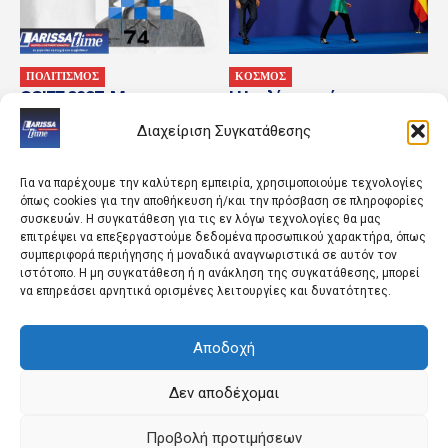
ΠΟΛΙΤΙΣΜΟΣ
ΚΟΣΜΟΣ
SSIFF 2027: Με
Η Ιταλία αρνείται το
Αλμοδοβάρ και 24 νέες
αίτημα της Ισπανίας να
Διαχείριση Συγκατάθεσης
Ισπανικές ταινίες
άρει τους συνοριακούς
περιορισμούς μετά την...
Για να παρέχουμε την καλύτερη εμπειρία, χρησιμοποιούμε τεχνολογίες
όπως cookies για την αποθήκευση ή/και την πρόσβαση σε πληροφορίες
συσκευών. Η συγκατάθεση για τις εν λόγω τεχνολογίες θα μας
επιτρέψει να επεξεργαστούμε δεδομένα προσωπικού χαρακτήρα, όπως
συμπεριφορά περιήγησης ή μοναδικά αναγνωριστικά σε αυτόν τον
ιστότοπο. Η μη συγκατάθεση ή η ανάκληση της συγκατάθεσης, μπορεί
να επηρεάσει αρνητικά ορισμένες λειτουργίες και δυνατότητες.
Αποδοχή
ΑΘΛΗΤΙΚΑ
ΚΟΣΜΟΣ
Το Ελεγκτικό Συνέδριο
Τρεις συλλήψεις για
ακύρωσε το διαγωνισμό
εισαγωγή κάνναβης στην
Δεν αποδέχομαι
για την αναβάθμιση του
Ελλάδα μέσω του «Ελ.
ΣΕΦ – Προς νέα...
Βενιζέλος»
Προβολή προτιμήσεων