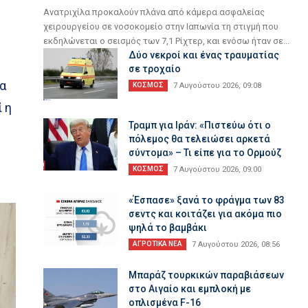
Ανατριχίλα προκαλούν πλάνα από κάμερα ασφαλείας
χειρουργείου σε νοσοκομείο στην Ιαπωνία τη στιγμή που
εκδηλώνεται ο σεισμός των 7,1 Ρίχτερ, και ενόσω ήταν σε...
Δύο νεκροί και ένας τραυματίας
σε τροχαίο
να
ΚΟΣΜΟΣ
7 Αυγούστου 2026, 09:08
 η
Τραμπ για Ιράν: «Πιστεύω ότι ο
πόλεμος θα τελειώσει αρκετά
σύντομα» – Τι είπε για το Ορμούζ
ΚΟΣΜΟΣ
7 Αυγούστου 2026, 09:00
«Έσπασε» ξανά το φράγμα των 83
σεντς και κοιτάζει για ακόμα πιο
ψηλά το βαμβάκι
ΑΓΡΟΤΙΚΑ ΝΕΑ
7 Αυγούστου 2026, 08:56
Μπαράζ τουρκικών παραβιάσεων
στο Αιγαίο και εμπλοκή με
οπλισμένα F-16