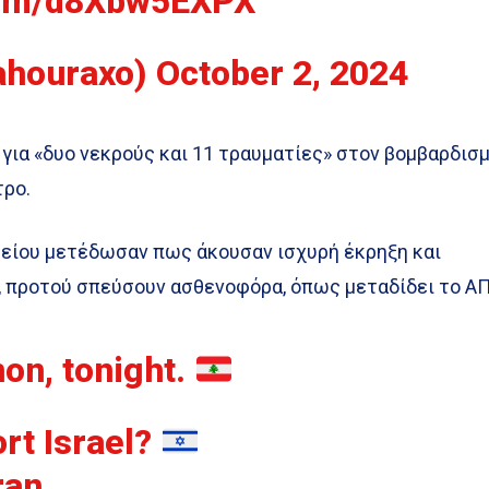
.com/d8Xbw5EXPX
ahouraxo)
October 2, 2024
 για «δυο νεκρούς και 11 τραυματίες» στον βομβαρδισ
τρο.
είου μετέδωσαν πως άκουσαν ισχυρή έκρηξη και
, προτού σπεύσουν ασθενοφόρα, όπως μεταδίδει το ΑΠ
non, tonight.
rt Israel?
ran