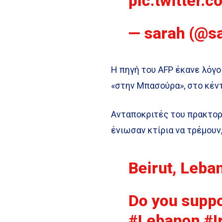
pic.twitter
— sarah (@s
Η πηγή του AFP έκανε λόγο
«στην Μπασούρα», στο κέν
Ανταποκριτές του πρακτορ
ένιωσαν κτίρια να τρέμουν
Beirut, Leba
Do you suppo
#Lebanon
#I