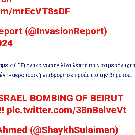
.com/mrEcVT8sDF
eport (@InvasionReport)
024
άμεις (IDF) ανακοίνωσαν λίγα λεπτά πριν τα μεσάνυχτ
νη» αεροπορική επιδρομή σε προάστιο της Βηρυτού.
ISRAEL BOMBING OF BEIRUT
!!
pic.twitter.com/38nBalveVt
Ahmed (@ShaykhSulaiman)