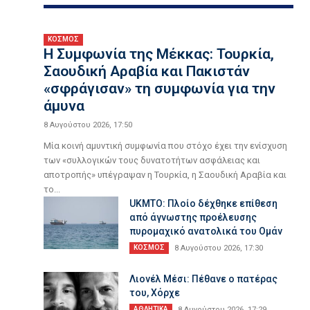
ΚΟΣΜΟΣ
Η Συμφωνία της Μέκκας: Τουρκία,
Σαουδική Αραβία και Πακιστάν
«σφράγισαν» τη συμφωνία για την
άμυνα
8 Αυγούστου 2026, 17:50
Μία κοινή αμυντική συμφωνία που στόχο έχει την ενίσχυση
των «συλλογικών τους δυνατοτήτων ασφάλειας και
αποτροπής» υπέγραψαν η Τουρκία, η Σαουδική Αραβία και
το...
UKMTO: Πλοίο δέχθηκε επίθεση
από άγνωστης προέλευσης
πυρομαχικό ανατολικά του Ομάν
ΚΟΣΜΟΣ
8 Αυγούστου 2026, 17:30
Λιονέλ Μέσι: Πέθανε ο πατέρας
του, Χόρχε
ΑΘΛΗΤΙΚΑ
8 Αυγούστου 2026, 17:29