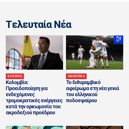
Tελευταία Nέα
ΚΟΣΜΟΣ
ΑΘΛΗΤΙΚΑ
Κολομβία:
Το διθυραμβικό
Προειδοποίηση για
αφιέρωμα στη νέα γενιά
ενδεχόμενες
του ελληνικού
τρομοκρατικές ενέργειες
ποδοσφαίρου
κατά την ορκωμοσία του
ακροδεξιού προέδρου