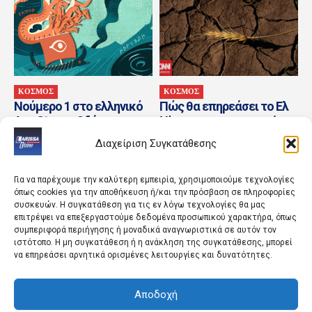
ΚΟΣΜΟΣ
ΚΟΣΜΟΣ
Νούμερο 1 στο ελληνικό
Πώς θα επηρεάσει το Ελ
App Store η Οδύσσεια του
Νίνιο την επισιτιστική
Ομήρου του Διαμαντή
ασφάλεια – Σχεδόν 49
Διαχείριση Συγκατάθεσης
Καραναστάση
εκατ. άνθρωποι...
Για να παρέχουμε την καλύτερη εμπειρία, χρησιμοποιούμε τεχνολογίες
όπως cookies για την αποθήκευση ή/και την πρόσβαση σε πληροφορίες
συσκευών. Η συγκατάθεση για τις εν λόγω τεχνολογίες θα μας
επιτρέψει να επεξεργαστούμε δεδομένα προσωπικού χαρακτήρα, όπως
συμπεριφορά περιήγησης ή μοναδικά αναγνωριστικά σε αυτόν τον
ιστότοπο. Η μη συγκατάθεση ή η ανάκληση της συγκατάθεσης, μπορεί
να επηρεάσει αρνητικά ορισμένες λειτουργίες και δυνατότητες.
ΚΟΣΜΟΣ
ΑΘΛΗΤΙΚΑ
Αποδοχή
Οι ΗΠΑ ζητούν να
Συναγερμός για πιθανές
ληφθούν μέτρα κατά της
τρομοκρατικές επιθέσεις