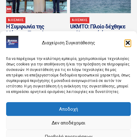
ΚΟΣΜΟΣ
ΚΟΣΜΟΣ
Η Συμφωνία της
UKMTO: Πλοίο δέχθηκε
Μέκκας: Τουρκία,
επίθεση από άγνωστης
Σαουδική Αραβία και
προέλευσης πυρομαχικό
Διαχείριση Συγκατάθεσης
Πακιστάν «σφράγισαν» τη
ανατολικά του Ομάν
συμφωνία για την άμυνα
Για να παρέχουμε την καλύτερη εμπειρία, χρησιμοποιούμε τεχνολογίες
όπως cookies για την αποθήκευση ή/και την πρόσβαση σε πληροφορίες
συσκευών. Η συγκατάθεση για τις εν λόγω τεχνολογίες θα μας
επιτρέψει να επεξεργαστούμε δεδομένα προσωπικού χαρακτήρα, όπως
συμπεριφορά περιήγησης ή μοναδικά αναγνωριστικά σε αυτόν τον
ιστότοπο. Η μη συγκατάθεση ή η ανάκληση της συγκατάθεσης, μπορεί
να επηρεάσει αρνητικά ορισμένες λειτουργίες και δυνατότητες.
Αποδοχή
ΑΘΛΗΤΙΚΑ
ΚΟΣΜΟΣ
Λιονέλ Μέσι: Πέθανε ο
Φωτιά σε χαμηλή
πατέρας του, Χόρχε
βλάστηση στην Ευκαρπία
Δεν αποδέχομαι
– Επιχειρούν και εναέρια
μέσα
Προβολή προτιμήσεων