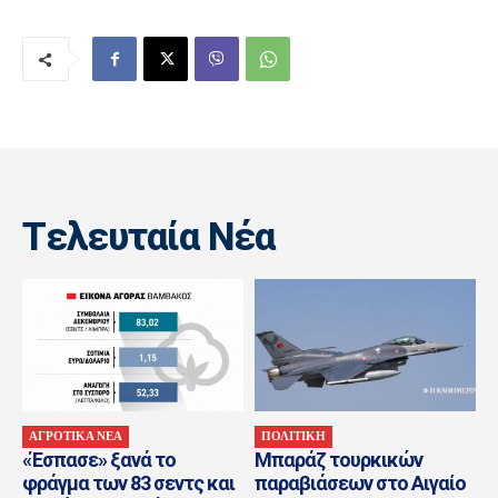
Tελευταία Nέα
ΑΓΡΟΤΙΚΑ ΝΕΑ
ΠΟΛΙΤΙΚΗ
«Έσπασε» ξανά το
Μπαράζ τουρκικών
φράγμα των 83 σεντς και
παραβιάσεων στο Αιγαίο