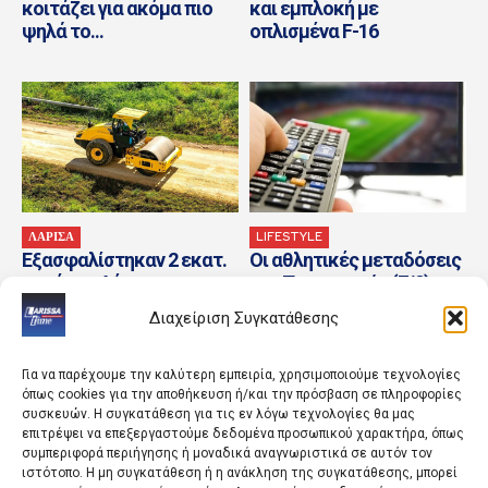
κοιτάζει για ακόμα πιο
και εμπλοκή με
ψηλά το...
οπλισμένα F-16
ΛΑΡΙΣΑ
LIFESTYLE
Εξασφαλίστηκαν 2 εκατ.
Οι αθλητικές μεταδόσεις
ευρώ για 4 έργα
της Παρασκευής (7/8) –
αγροτικής οδοποιίας
MotoGP, τένις και
Διαχείριση Συγκατάθεσης
ποδόσφαιρο στο
τηλεοπτικό πρόγραμμα
Για να παρέχουμε την καλύτερη εμπειρία, χρησιμοποιούμε τεχνολογίες
όπως cookies για την αποθήκευση ή/και την πρόσβαση σε πληροφορίες
συσκευών. Η συγκατάθεση για τις εν λόγω τεχνολογίες θα μας
επιτρέψει να επεξεργαστούμε δεδομένα προσωπικού χαρακτήρα, όπως
συμπεριφορά περιήγησης ή μοναδικά αναγνωριστικά σε αυτόν τον
ιστότοπο. Η μη συγκατάθεση ή η ανάκληση της συγκατάθεσης, μπορεί