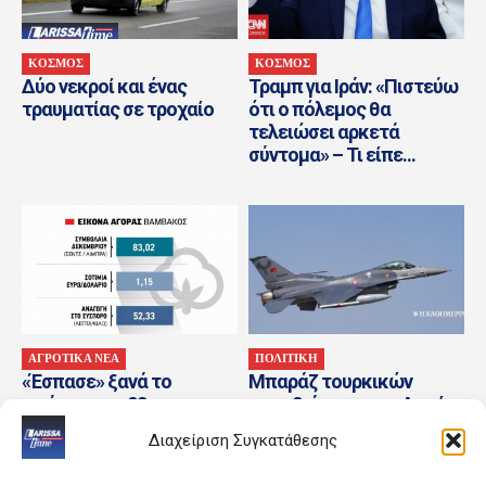
ΚΟΣΜΟΣ
ΚΟΣΜΟΣ
Δύο νεκροί και ένας
Τραμπ για Ιράν: «Πιστεύω
τραυματίας σε τροχαίο
ότι ο πόλεμος θα
τελειώσει αρκετά
σύντομα» – Τι είπε...
ΑΓΡΟΤΙΚΑ ΝΕΑ
ΠΟΛΙΤΙΚΗ
«Έσπασε» ξανά το
Μπαράζ τουρκικών
φράγμα των 83 σεντς και
παραβιάσεων στο Αιγαίο
κοιτάζει για ακόμα πιο
και εμπλοκή με
Διαχείριση Συγκατάθεσης
ψηλά το...
οπλισμένα F-16