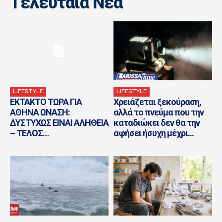
Tελευταία Nέα
LIFESTYLE
LIFESTYLE
ΕΚΤΑΚΤΟ ΤΩΡΑ ΓΙΑ
Χρειάζεται ξεκούραση,
ΑΘΗΝΑ ΩΝΑΣΗ:
αλλά το πνεύμα που την
ΔΥΣΤΥΧΩΣ ΕΙΝΑΙ ΑΛΗΘΕΙΑ
καταδιώκει δεν θα την
– ΤΕΛΟΣ…
αφήσει ήσυχη μέχρι...