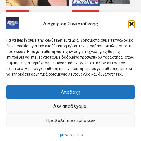
LIFESTYLE
ΠΟΛΙΤΙΣΜΟΣ
Μόλις μαθεύτnκε για
SSIFF 2027: Με
Διαχείριση Συγκατάθεσης
Τζούλια Αλεξανδράτου –
Αλμοδοβάρ και 24 νέες
Μεγάλη αγωνία
Ισπανικές ταινίες
Για να παρέχουμε την καλύτερη εμπειρία, χρησιμοποιούμε τεχνολογίες
όπως cookies για την αποθήκευση ή/και την πρόσβαση σε πληροφορίες
συσκευών. Η συγκατάθεση για τις εν λόγω τεχνολογίες θα μας
επιτρέψει να επεξεργαστούμε δεδομένα προσωπικού χαρακτήρα, όπως
συμπεριφορά περιήγησης ή μοναδικά αναγνωριστικά σε αυτόν τον
ιστότοπο. Η μη συγκατάθεση ή η ανάκληση της συγκατάθεσης, μπορεί
να επηρεάσει αρνητικά ορισμένες λειτουργίες και δυνατότητες.
Αποδοχή
ΚΟΣΜΟΣ
ΑΘΛΗΤΙΚΑ
Η Ιταλία αρνείται το
Το Ελεγκτικό Συνέδριο
αίτημα της Ισπανίας να
ακύρωσε το διαγωνισμό
Δεν αποδέχομαι
άρει τους συνοριακούς
για την αναβάθμιση του
περιορισμούς μετά την...
ΣΕΦ – Προς νέα...
Προβολή προτιμήσεων
privacy-policy-gr