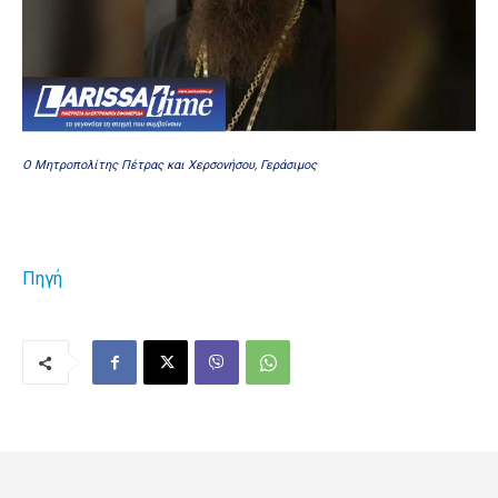
Ο Μητροπολίτης Πέτρας και Χερσονήσου, Γεράσιμος
Πηγή