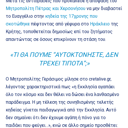
Μετά τις αντιδράσεις που προκάλεσε η απόφαση του
Μητροπολίτη Πέτρας και Χερσονήσου
να μην διαβαστεί
το Ευαγγέλιο στην
κηδεία της 17χρονης που
σκοτώθηκε
πέφτοντας από γέφυρα στο
Ηράκλειο
της
Κρήτης, τοποθετείται δημοσίως επί του ζητήματος
απαντώντας σε όσους επικρίνουν τη στάση του.
«ΤΙ ΘΑ ΠΟΎΜΕ “ΑΥΤΟΚΤΟΝΉΣΤΕ, ΔΕΝ
ΤΡΈΧΕΙ ΤΊΠΟΤΑ”;»
Ο Μητροπολίτης Γεράσιμος μίλησε στο cretalive.gr,
λέγοντας χαρακτηριστικά πως «η Εκκλησία αγαπάει
όλο τον κόσμο και δεν θέλει να δώσει ένα λανθασμένο
παράδειγμα. Η μη τέλεση της συνηθισμένης τελετής
κηδείας γίνεται παιδαγωγικά από την Εκκλησία. Αυτό
δεν σημαίνει ότι δεν έχουμε αγάπη ή πόνο για το
παιδάκι που φεύγει…», ενώ σε άλλο σημείο προσθέτει: