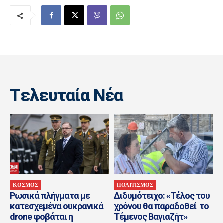
Tελευταία Nέα
ΚΟΣΜΟΣ
ΠΟΛΙΤΙΣΜΟΣ
Ρωσικά πλήγματα με
Διδυμότειχο: «Τέλος του
κατεσχεμένα ουκρανικά
χρόνου θα παραδοθεί το
drone φοβάται η
Τέμενος Βαγιαζήτ»