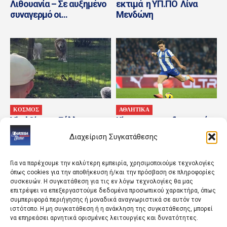
Λιθουανία – Σε αυξημένο
εκτιμά η ΥΠ.ΠΟ Λίνα
συναγερμό οι...
Μενδώνη
ΚΟΣΜΟΣ
ΑΘΛΗΤΙΚΑ
Viral βίντεο: Γάλλος
Κίνηση για τον δανεισμό
μουσικός νανουρίζει
του Φρανσίσκο Μόουρα
Διαχείριση Συγκατάθεσης
αγέλη λιονταριών με το
από την Πόρτο
«November Rain»
Για να παρέχουμε την καλύτερη εμπειρία, χρησιμοποιούμε τεχνολογίες
όπως cookies για την αποθήκευση ή/και την πρόσβαση σε πληροφορίες
συσκευών. Η συγκατάθεση για τις εν λόγω τεχνολογίες θα μας
επιτρέψει να επεξεργαστούμε δεδομένα προσωπικού χαρακτήρα, όπως
συμπεριφορά περιήγησης ή μοναδικά αναγνωριστικά σε αυτόν τον
ιστότοπο. Η μη συγκατάθεση ή η ανάκληση της συγκατάθεσης, μπορεί
να επηρεάσει αρνητικά ορισμένες λειτουργίες και δυνατότητες.