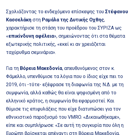
Σχολιάζοντας το ενδεχόμενο επίσκεψης του
Στέφανου
Κασσελάκη
στη
Ραμάλα της Δυτικής Οχθης
,
χαρακτήρισε τη στάση του προέδρου του ΣΥΡΙΖΑ ως
«
επικίνδυνη αφέλεια
», σημειώνοντας ότι στα θέματα
εξωτερικής πολιτικής, «εκεί κι αν χρειάζεται
ταχύρυθμα σεμινάρια».
Για τη
Βόρεια Μακεδονία
, απευθυνόμενος στον κ.
Φάμελλο, υπενθύμισε τα λόγια που ο ίδιος είχε πει το
2019, ότι -τότε- εξέφρασε τη διαφωνία της Ν.Δ. με τη
συμφωνία, αλλά καθώς θα είναι ψηφισμένη από το
ελληνικό κράτος, η συμφωνία θα εφαρμοστεί. Και
θύμισε τις επιφυλάξεις που είχε διατυπώσει για τον
εθνικιστικό παροξυσμό του VMRO. «Δικαιωθήκαμε»,
είπε και συμπλήρωσε: «Σε αυτή τη συγκυρία που όλη η
Ευρώπη βρίσκεται απέναντι στη Βόρεια Μακεδονία,