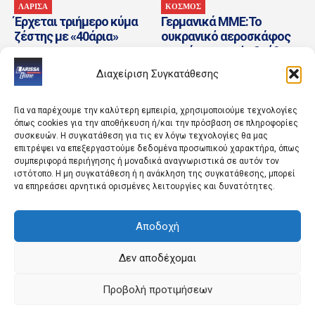
ΛΑΡΙΣΑ
ΚΟΣΜΟΣ
Έρχεται τριήμερο κύμα
Γερμανικά ΜΜΕ:Το
ζέστης με «40άρια»
ουκρανικό αεροσκάφος
κοντά στο οποίο βρέθηκε
drone με εκρηκτικά
Διαχείριση Συγκατάθεσης
μετέφερε πυρομαχικά
Για να παρέχουμε την καλύτερη εμπειρία, χρησιμοποιούμε τεχνολογίες
όπως cookies για την αποθήκευση ή/και την πρόσβαση σε πληροφορίες
συσκευών. Η συγκατάθεση για τις εν λόγω τεχνολογίες θα μας
επιτρέψει να επεξεργαστούμε δεδομένα προσωπικού χαρακτήρα, όπως
συμπεριφορά περιήγησης ή μοναδικά αναγνωριστικά σε αυτόν τον
ιστότοπο. Η μη συγκατάθεση ή η ανάκληση της συγκατάθεσης, μπορεί
να επηρεάσει αρνητικά ορισμένες λειτουργίες και δυνατότητες.
ΠΟΛΙΤΙΣΜΟΣ
ΚΟΣΜΟΣ
Αποδοχή
Επιστρέφει ο
Συρία: Βόμβα εξερράγη σε
πολιτιστικός θεσμός των
λεωφορείο κοντά στη
«Ηπειρωτικών» –
Δαμασκό – Για πολλούς
Δεν αποδέχομαι
Πρεμιέρα στις 22
νεκρούς μιλούν τα...
Αυγούστου
Προβολή προτιμήσεων