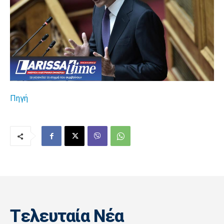
Πηγή
Tελευταία Nέα