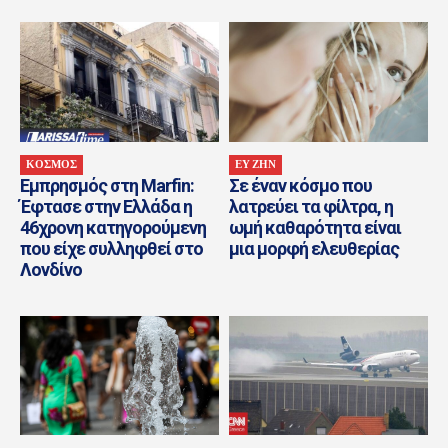
ΚΟΣΜΟΣ
ΕΥ ΖΗΝ
Εμπρησμός στη Marfin:
Σε έναν κόσμο που
Έφτασε στην Ελλάδα η
λατρεύει τα φίλτρα, η
46χρονη κατηγορούμενη
ωμή καθαρότητα είναι
που είχε συλληφθεί στο
μια μορφή ελευθερίας
Λονδίνο