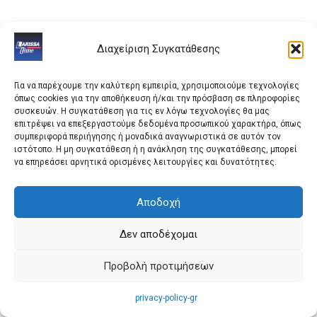
*
Κυριάκος Μητσοτάκης
:* Πιστεύω έχετε δίκιο να
Διαχείριση Συγκατάθεσης
επισημαίνετε ότι κάποιοι ηγέτες ίσως πιστεύουν ότι
έτσι έχουν τα πράγματα. Στην πραγματικότητα θα
Για να παρέχουμε την καλύτερη εμπειρία, χρησιμοποιούμε τεχνολογίες
υποστήριζα, επιστρέφοντας στο ελληνικό παράδειγμα,
όπως cookies για την αποθήκευση ή/και την πρόσβαση σε πληροφορίες
ότι αυτό δεν είναι μονόδρομος. Έχουμε αποδείξει ότι
συσκευών. Η συγκατάθεση για τις εν λόγω τεχνολογίες θα μας
επιτρέψει να επεξεργαστούμε δεδομένα προσωπικού χαρακτήρα, όπως
μπορείς να κυβερνήσεις από το κέντρο, ότι μπορείς να
συμπεριφορά περιήγησης ή μοναδικά αναγνωριστικά σε αυτόν τον
συγκροτήσεις έναν ευρύ συνασπισμό που περιλαμβάνει
ιστότοπο. Η μη συγκατάθεση ή η ανάκληση της συγκατάθεσης, μπορεί
να επηρεάσει αρνητικά ορισμένες λειτουργίες και δυνατότητες.
ανθρώπους που αυτοπροσδιορίζονται ως δεξιοί
πατριώτες ψηφοφόροι, οι οποίοι μπορούν να
Αποδοχή
συνυπάρξουν με άλλους ανθρώπους που
αυτοπροσδιορίζονται ως κεντρώοι, να επικεντρωθείς
Δεν αποδέχομαι
περισσότερο σε πολιτικές προσανατολισμένες στα
αποτελέσματα που πραγματικά έχουν όφελος για τους
Προβολή προτιμήσεων
ανθρώπους.
privacy-policy-gr