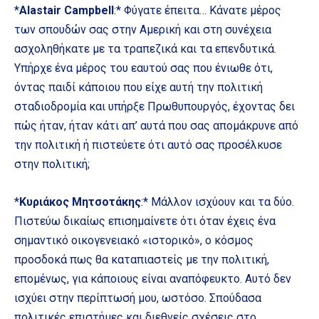
*
Alastair Campbell
:* Φύγατε έπειτα… Κάνατε μέρος
των σπουδών σας στην Αμερική και στη συνέχεια
ασχοληθήκατε με τα τραπεζικά και τα επενδυτικά.
Υπήρχε ένα μέρος του εαυτού σας που ένιωθε ότι,
όντας παιδί κάποιου που είχε αυτή την πολιτική
σταδιοδρομία και υπήρξε Πρωθυπουργός, έχοντας δει
πώς ήταν, ήταν κάτι απ’ αυτά που σας απομάκρυνε από
την πολιτική ή πιστεύετε ότι αυτό σας προσέλκυσε
στην πολιτική;
*
Κυριάκος Μητσοτάκης
:* Μάλλον ισχύουν και τα δύο.
Πιστεύω δικαίως επισημαίνετε ότι όταν έχεις ένα
σημαντικό οικογενειακό «ιστορικό», ο κόσμος
προσδοκά πως θα καταπιαστείς με την πολιτική,
επομένως, για κάποιους είναι αναπόφευκτο. Αυτό δεν
ισχύει στην περίπτωσή μου, ωστόσο. Σπούδασα
πολιτικές επιστήμες και διεθνείς σχέσεις στο