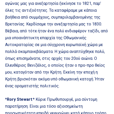
αγώνας μας για ανεξαρτησία ξεκίνησε το 1821, παρ’
όλες τις αντιξοότητες. Τα καταφέραμε με κάποια
βοήθεια από συμμάχους, συμπεριλαμβανομένης της
Βρετανίας. Κερδίσαμε την ανεξαρτησία μας το 1830.
Βέβαια, από τότε ήταν ένα πολύ ενδιαφέρον ταξίδι, από
μια υποανάπτυκτη επαρχία της Οθωμανικής
Αυτοκρατορίας σε μια σύγχρονη ευρωπαϊκή χώρα με
πολλά σκαμπανεβάσματα. Η χώρα αναπτύχθηκε πολύ,
όπως επισημάνατε, στις αρχές του 20ού αιώνα. Ο
Ελευθέριος Βενιζέλος, ο οποίος ήταν ο προ-προ θείος
μου, καταγόταν από την Κρήτη. Εκείνη την εποχή η
Κρήτη βρισκόταν ακόμα υπό οθωμανική κατοχή. Ήταν
ένας οραματιστής πολιτικός.
*
Rory Stewart
:* Κύριε Πρωθυπουργέ, μια σύντομη
παρατήρηση. Είναι μια τόσο αξιοσημείωτη
προσωπικότητα επειδή γεφυρώνει κατά κάποιο τρόπο