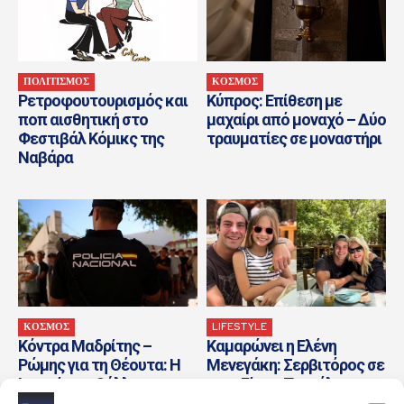
ΠΟΛΙΤΙΣΜΟΣ
ΚΟΣΜΟΣ
Ρετροφουτουρισμός και
Κύπρος: Επίθεση με
ποπ αισθητική στο
μαχαίρι από μοναχό – Δύο
Φεστιβάλ Κόμικς της
τραυματίες σε μοναστήρι
Ναβάρα
ΚΟΣΜΟΣ
LIFESTYLE
Κόντρα Μαδρίτης –
Καμαρώνει η Ελένη
Ρώμης για τη Θέουτα: Η
Μενεγάκη: Σερβιτόρος σε
Ισπανία επιβάλλει
μαγαζί της Πεντέλης ο
ελέγχους σε πτήσεις και...
Άγγελος Λάτσιος! Ποιο