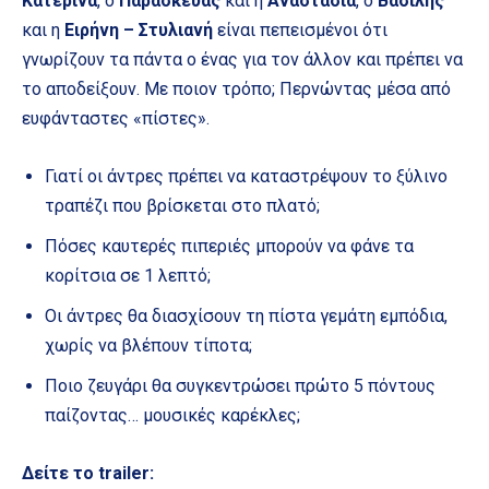
Κατερίνα
, ο
Παρασκευάς
και η
Αναστασία
, ο
Βασίλης
και η
Ειρήνη – Στυλιανή
είναι πεπεισμένοι ότι
γνωρίζουν τα πάντα ο ένας για τον άλλον και πρέπει να
το αποδείξουν. Με ποιον τρόπο; Περνώντας μέσα από
ευφάνταστες «πίστες».
Γιατί οι άντρες πρέπει να καταστρέψουν το ξύλινο
τραπέζι που βρίσκεται στο πλατό;
Πόσες καυτερές πιπεριές μπορούν να φάνε τα
κορίτσια σε 1 λεπτό;
Οι άντρες θα διασχίσουν τη πίστα γεμάτη εμπόδια,
χωρίς να βλέπουν τίποτα;
Ποιο ζευγάρι θα συγκεντρώσει πρώτο 5 πόντους
παίζοντας… μουσικές καρέκλες;
Δείτε το
trailer
: