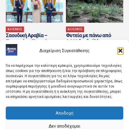
ΚΟΣΜΟΣ
ΚΟΣΜΟΣ
Σαουδική Αραβία –
Φυτεία με πάνω από
Πακιστάν – Τουρκία:
2.000 δενδρύλλια
Υπεγράφη η «κοινή
κάνναβης εντοπίστηκε σε
Διαχείριση Συγκατάθεσης
αμυντική συμφωνία της
δύσβατη δασική περιοχή
Μέκκας»
στη Φθιώτιδα
Για να παρέχουμε την καλύτερη εμπειρία, χρησιμοποιούμε τεχνολογίες
όπως cookies για την αποθήκευση ή/και την πρόσβαση σε πληροφορίες
συσκευών. Η συγκατάθεση για τις εν λόγω τεχνολογίες θα μας
επιτρέψει να επεξεργαστούμε δεδομένα προσωπικού χαρακτήρα, όπως
συμπεριφορά περιήγησης ή μοναδικά αναγνωριστικά σε αυτόν τον
ιστότοπο. Η μη συγκατάθεση ή η ανάκληση της συγκατάθεσης, μπορεί
να επηρεάσει αρνητικά ορισμένες λειτουργίες και δυνατότητες.
Αποδοχή
ΑΓΡΟΤΙΚΑ ΝΕΑ
ΠΟΛΙΤΙΚΗ
Στο πλευρό της ΕΠΟΜΕΑ
Σε κλίμα συγκίνησης το
η Σαρακάκης με
μνημόσυνο για τον έναν
Δεν αποδέχομαι