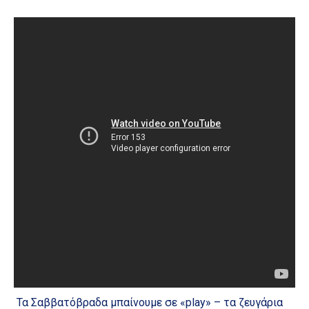
Τα Σαββατόβραδα μπαίνουμε σε «play» – τα ζευγάρια