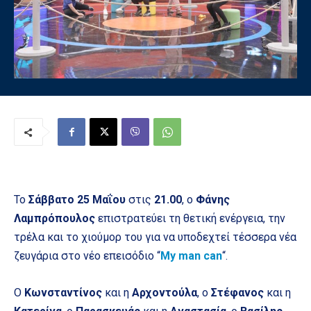
Το
Σάββατο 25 Μαΐου
στις
21.00
, ο
Φάνης
Λαμπρόπουλος
επιστρατεύει τη θετική ενέργεια, την
τρέλα και το χιούμορ του για να υποδεχτεί τέσσερα νέα
ζευγάρια στο νέο επεισόδιο “
My man can
“.
Ο
Κωνσταντίνος
και η
Αρχοντούλα
, ο
Στέφανος
και η