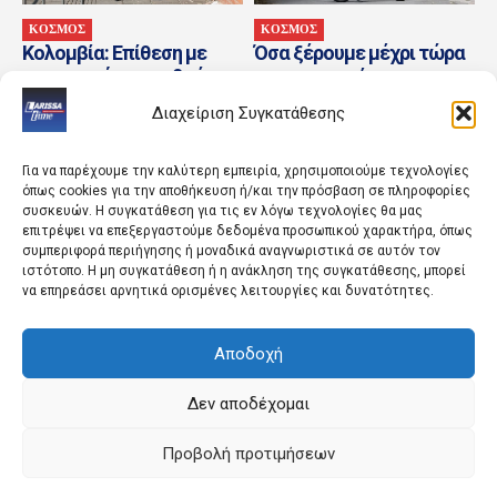
ΚΟΣΜΟΣ
ΚΟΣΜΟΣ
Κολομβία: Επίθεση με
Όσα ξέρουμε μέχρι τώρα
εκρηκτικά σε σταθμό
για το τροχαίο στην
διοδίων – Αποδίδεται σε
Αθηνών-Σουνίου – Οι
Διαχείριση Συγκατάθεσης
διαφωνούντες αντάρτες
Γερμανοί τουρίστες και...
των FARC
Για να παρέχουμε την καλύτερη εμπειρία, χρησιμοποιούμε τεχνολογίες
όπως cookies για την αποθήκευση ή/και την πρόσβαση σε πληροφορίες
συσκευών. Η συγκατάθεση για τις εν λόγω τεχνολογίες θα μας
επιτρέψει να επεξεργαστούμε δεδομένα προσωπικού χαρακτήρα, όπως
συμπεριφορά περιήγησης ή μοναδικά αναγνωριστικά σε αυτόν τον
ιστότοπο. Η μη συγκατάθεση ή η ανάκληση της συγκατάθεσης, μπορεί
να επηρεάσει αρνητικά ορισμένες λειτουργίες και δυνατότητες.
Αποδοχή
ΚΟΣΜΟΣ
LIFESTYLE
Madonna: Το συγκινητικό
Οι αθλητικές εφημερίδες
αντίο στον παραγωγό της
9/8/2026
Δεν αποδέχομαι
William Orbit – «Ήσουν το
δικό μου...
Προβολή προτιμήσεων