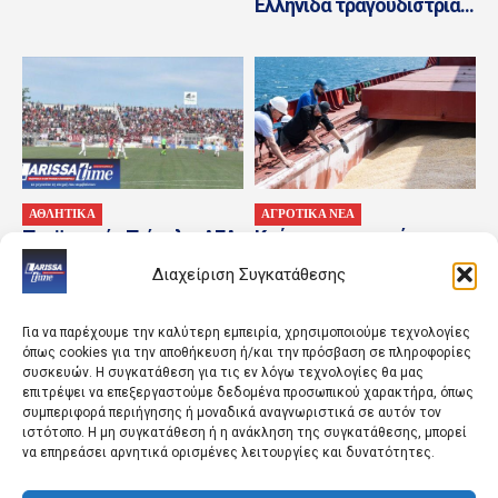
Ελληνίδα τραγουδίστρια...
ΑΘΛΗΤΙΚΑ
ΑΓΡΟΤΙΚΑ ΝΕΑ
Προϊστορία Τρίκαλα-ΑΕΛ
Καύσωνας και ενέργεια
(Video) – ΑΕΛ
οδήγησαν σε νέα άνοδο
Διαχείριση Συγκατάθεσης
τον δείκτη τιμών
τροφίμων του FAO
Για να παρέχουμε την καλύτερη εμπειρία, χρησιμοποιούμε τεχνολογίες
όπως cookies για την αποθήκευση ή/και την πρόσβαση σε πληροφορίες
συσκευών. Η συγκατάθεση για τις εν λόγω τεχνολογίες θα μας
επιτρέψει να επεξεργαστούμε δεδομένα προσωπικού χαρακτήρα, όπως
συμπεριφορά περιήγησης ή μοναδικά αναγνωριστικά σε αυτόν τον
ιστότοπο. Η μη συγκατάθεση ή η ανάκληση της συγκατάθεσης, μπορεί
να επηρεάσει αρνητικά ορισμένες λειτουργίες και δυνατότητες.