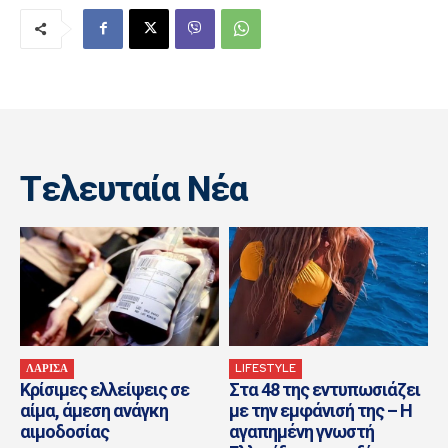
Tελευταία Nέα
ΛΑΡΙΣΑ
LIFESTYLE
Κρίσιμες ελλείψεις σε
Στα 48 της εντυπωσιάζει
αίμα, άμεση ανάγκη
με την εμφάνισή της – Η
αιμοδοσίας
αγαπημένη γνωστή