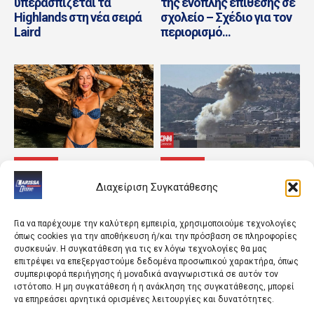
υπερασπίζεται τα
της ένοπλης επίθεσης σε
Highlands στη νέα σειρά
σχολείο – Σχέδιο για τον
Laird
περιορισμό...
ΚΟΣΜΟΣ
ΚΟΣΜΟΣ
Οι φωτογραφίες με μαγιό
Συρία: Δεν υπάρχουν
Διαχείριση Συγκατάθεσης
από την παραλία μαζί με
νεκροί από τη χθεσινή
τους γιους της
έκρηξη κοντά στη
Δαμασκό
Για να παρέχουμε την καλύτερη εμπειρία, χρησιμοποιούμε τεχνολογίες
όπως cookies για την αποθήκευση ή/και την πρόσβαση σε πληροφορίες
συσκευών. Η συγκατάθεση για τις εν λόγω τεχνολογίες θα μας
επιτρέψει να επεξεργαστούμε δεδομένα προσωπικού χαρακτήρα, όπως
συμπεριφορά περιήγησης ή μοναδικά αναγνωριστικά σε αυτόν τον
ιστότοπο. Η μη συγκατάθεση ή η ανάκληση της συγκατάθεσης, μπορεί
να επηρεάσει αρνητικά ορισμένες λειτουργίες και δυνατότητες.