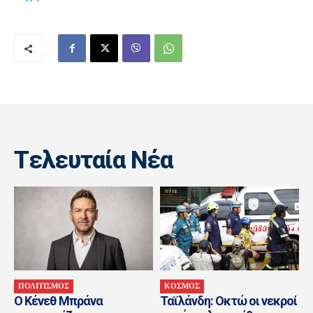
Tελευταία Nέα
ΠΟΛΙΤΙΣΜΟΣ
ΚΟΣΜΟΣ
Ο Κένεθ Μπράνα
Ταϊλάνδη: Οκτώ οι νεκροί