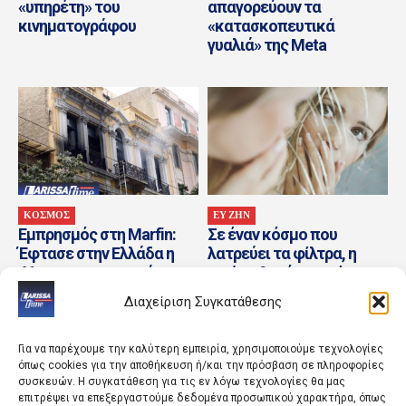
«υπηρέτη» του
απαγορεύουν τα
κινηματογράφου
«κατασκοπευτικά
γυαλιά» της Meta
ΚΟΣΜΟΣ
ΕΥ ΖΗΝ
Εμπρησμός στη Marfin:
Σε έναν κόσμο που
Έφτασε στην Ελλάδα η
λατρεύει τα φίλτρα, η
46χρονη κατηγορούμενη
ωμή καθαρότητα είναι
που είχε συλληφθεί στο
μια μορφή ελευθερίας
Διαχείριση Συγκατάθεσης
Λονδίνο
Για να παρέχουμε την καλύτερη εμπειρία, χρησιμοποιούμε τεχνολογίες
όπως cookies για την αποθήκευση ή/και την πρόσβαση σε πληροφορίες
συσκευών. Η συγκατάθεση για τις εν λόγω τεχνολογίες θα μας
επιτρέψει να επεξεργαστούμε δεδομένα προσωπικού χαρακτήρα, όπως