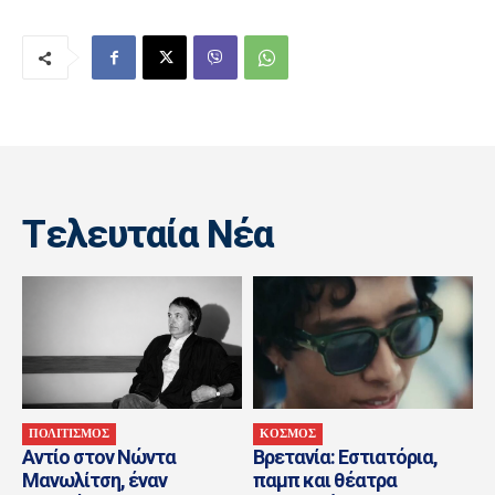
Tελευταία Nέα
ΠΟΛΙΤΙΣΜΟΣ
ΚΟΣΜΟΣ
Αντίο στον Νώντα
Βρετανία: Εστιατόρια,
Μανωλίτση, έναν
παμπ και θέατρα