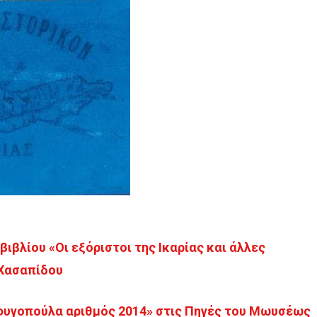
ιβλίου «Οι εξόριστοι της Ικαρίας και άλλες
 Χασαπίδου
φυγοπούλα αριθμός 2014» στις Πηγές του Μωυσέως