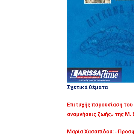
Σχετικά θέματα
Επιτυχής παρουσίαση του β
αναμνήσεις ζωής» της Μ.
Μαρία Χασαπίδου: «Προσ