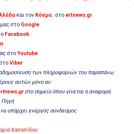
λλάδα
και τον
Κόσμο
, στο
ertnews.gr
 μας στο
Google
το
Facebook
er
μας στο
Youtube
 στο
Viber
ναδημοσίευση των πληροφοριών του παραπάνω
μέρους αυτών μόνο αν:
ertnews.gr
στο σημείο όπου γίνεται η αναφορά.
ς Πηγή
α να υπάρχει ενεργός σύνδεσμος
αρία Χασαπίδου