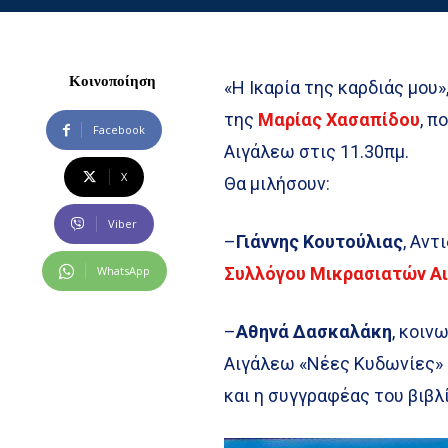
Κοινοποίηση
«Η Ικαρία της καρδιάς μου»,
της
Μαρίας Χασαπίδου
, π
Facebook
Αιγάλεω στις 11.30πμ.
X
Θα μιλήσουν:
Viber
–
Γιάννης Κουτούλιας
, Αντ
WhatsApp
Συλλόγου Μικρασιατών Α
–
Αθηνά Δασκαλάκη
, κοιν
Αιγάλεω «Νέες Κυδωνίες»
και η συγγραφέας του βιβλ