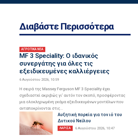
Διαβάστε Περισσότερα
)
ΑΓΡΟΤΙΚΑ ΝΕΑ
MF 3 Speciality: Ο ιδανικός
συνεργάτης για όλες τις
εξειδικευµένες καλλιέργειες
6 Αυγούστου 2026, 10:59
Η σειρά της Massey Ferguson MF 3 Speciality έχει
σχεδιαστεί ακριβώς γι’ αυτόν τον σκοπό, προσφέροντας
µια ολοκληρωµένη γκάµα εξειδικευµένων µοντέλων που
ανταποκρίνονται στις...
Aυξητική πορεία για τον ιό του
Δυτικού Νείλου
ΛΑΡΙΣΑ
6 Αυγούστου 2026, 10:47