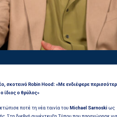
έο, σκοτεινό Robin Hood: «Με ενδιέφερε περισσότε
ο ίδιος ο θρύλος»
ετώπισε ποτέ τη νέα ταινία του
Michael Sarnoski
ως
χής. Στη διεθνή συνέντευξη Τύπου που παραχώρησε γι