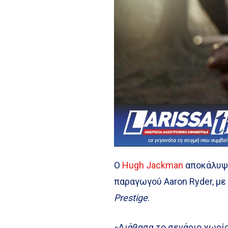
Ο
Hugh Jackman
αποκάλυψε
παραγωγού Aaron Ryder, με
Prestige
.
«Διάβασα το σενάριο χωρίς