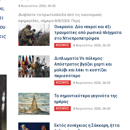
8 Αυγούστου 2026, 06:50
υ,
Διαβάστε τα πρωτοσέλιδα από τις οικονομικές
ει
εφημερίδες, σήμερα 8/8/2026. Πηγή
που
Ουκρανία: Δύο νεκροί και έξι
τραυματίες από ρωσικά πλήγματα
εις
στο Ντνιπροπετρόφσκ
ΚΟΣΜΟΣ
8 Αυγούστου 2026, 06:20
Διπλωματία Vs πόλεμος:
Απόστρατος βγάζει χαρτί και
μολύβι και λέει τι κοστίζει
περισσότερο
ΚΟΣΜΟΣ
8 Αυγούστου 2026, 06:05
Τα σημαντικότερα γεγονότα της
ημέρας
ΚΟΣΜΟΣ
8 Αυγούστου 2026, 06:00
Εκτός συνέχειας η Σάκκαρη, ήττα