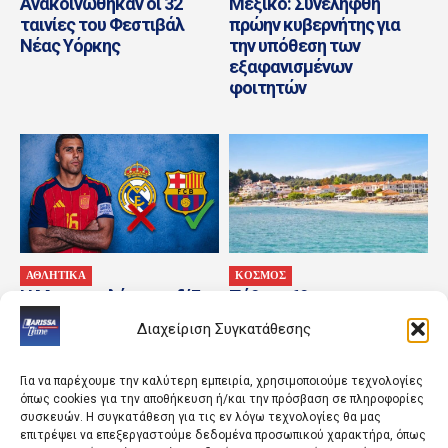
Ανακοινώθηκαν οι 32
Μεξικό: Συνελήφθη
ταινίες του Φεστιβάλ
πρώην κυβερνήτης για
Νέας Υόρκης
την υπόθεση των
εξαφανισμένων
φοιτητών
ΑΘΛΗΤΙΚΑ
ΚΟΣΜΟΣ
Η Μπαρτσελόνα κερδίζει
Πέθανε 69χρονος
τη μάχη με τη Ρεάλ
λουόμενος στην παραλία
Διαχείριση Συγκατάθεσης
Μαδρίτης για τον
της Σίβηρης
κορυφαίο Ισπανό μέσο
Για να παρέχουμε την καλύτερη εμπειρία, χρησιμοποιούμε τεχνολογίες
όπως cookies για την αποθήκευση ή/και την πρόσβαση σε πληροφορίες
συσκευών. Η συγκατάθεση για τις εν λόγω τεχνολογίες θα μας
επιτρέψει να επεξεργαστούμε δεδομένα προσωπικού χαρακτήρα, όπως