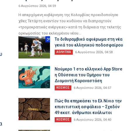
6 Αυγούστου 2026, 04:59
Η απερχόμενη κυβέρνηση της Κολομβίας προειδοποίησε
χθες Τετάρτη εναντίον του κινδύνου να διαπραχτούν
«τρομοκρατικές ενέργειες» κατά τη διάρκεια της τελετής
ορκωμοσίας του εκλεγμένου νέου...
Το διθυραμβικό αφιέρωμα στη νέα
γενιά του ελληνικού ποδοσφαίρου
ΑΘΛΗΤΙΚΑ
6 Αυγούστου 2026, 04:58
υ
Νούμερο 1 στο ελληνικό App Store
η Οδύσσεια του Ομήρου του
Διαμαντή Καραναστάση
ΚΟΣΜΟΣ
6 Αυγούστου 2026, 04:57
Πώς θα επηρεάσει το Ελ Νίνιο την
επισιτιστική ασφάλεια – Σχεδόν
49 εκατ. άνθρωποι ευάλωτοι
ΚΟΣΜΟΣ
6 Αυγούστου 2026, 04:40
α