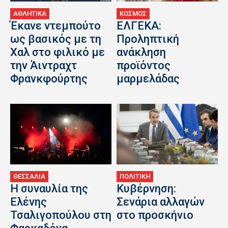
ΑΘΛΗΤΙΚΑ
ΚΟΣΜΟΣ
Έκανε ντεμπούτο
ΕΛΓΕΚΑ:
ως βασικός με τη
Προληπτική
Χαλ στο φιλικό με
ανάκληση
την Άιντραχτ
προϊόντος
Φρανκφούρτης
μαρμελάδας
ΘΕΣΣΑΛΙΑ
ΠΟΛΙΤΙΚΗ
H συναυλία της
Κυβέρνηση:
Ελένης
Σενάρια αλλαγών
Τσαλιγοπούλου στη
στο προσκήνιο