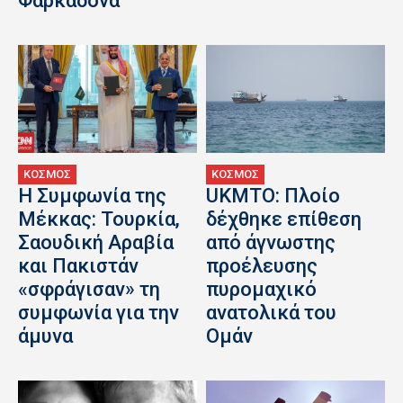
Φαρκαδόνα
ΚΟΣΜΟΣ
ΚΟΣΜΟΣ
Η Συμφωνία της
UKMTO: Πλοίο
Μέκκας: Τουρκία,
δέχθηκε επίθεση
Σαουδική Αραβία
από άγνωστης
και Πακιστάν
προέλευσης
«σφράγισαν» τη
πυρομαχικό
συμφωνία για την
ανατολικά του
άμυνα
Ομάν