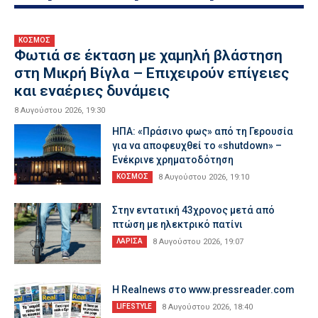
ΚΟΣΜΟΣ
Φωτιά σε έκταση με χαμηλή βλάστηση
στη Μικρή Βίγλα – Επιχειρούν επίγειες
και εναέριες δυνάμεις
8 Αυγούστου 2026, 19:30
ΗΠΑ: «Πράσινο φως» από τη Γερουσία
για να αποφευχθεί το «shutdown» –
Ενέκρινε χρηματοδότηση
ΚΟΣΜΟΣ
8 Αυγούστου 2026, 19:10
Στην εντατική 43χρονος μετά από
πτώση με ηλεκτρικό πατίνι
ΛΑΡΙΣΑ
8 Αυγούστου 2026, 19:07
Η Realnews στο www.pressreader.com
LIFESTYLE
8 Αυγούστου 2026, 18:40