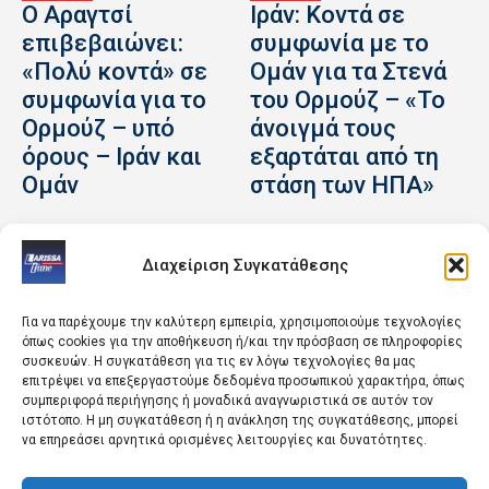
Ο Αραγτσί
Ιράν: Κοντά σε
επιβεβαιώνει:
συμφωνία με το
«Πολύ κοντά» σε
Ομάν για τα Στενά
συμφωνία για το
του Ορμούζ – «Το
Ορμούζ – υπό
άνοιγμά τους
όρους – Ιράν και
εξαρτάται από τη
Ομάν
στάση των ΗΠΑ»
Διαχείριση Συγκατάθεσης
Για να παρέχουμε την καλύτερη εμπειρία, χρησιμοποιούμε τεχνολογίες
όπως cookies για την αποθήκευση ή/και την πρόσβαση σε πληροφορίες
συσκευών. Η συγκατάθεση για τις εν λόγω τεχνολογίες θα μας
επιτρέψει να επεξεργαστούμε δεδομένα προσωπικού χαρακτήρα, όπως
ΑΘΛΗΤΙΚΑ
ΚΟΣΜΟΣ
συμπεριφορά περιήγησης ή μοναδικά αναγνωριστικά σε αυτόν τον
Παγκόσμιο
Φωτιά σε χαμηλή
ιστότοπο. Η μη συγκατάθεση ή η ανάκληση της συγκατάθεσης, μπορεί
να επηρεάσει αρνητικά ορισμένες λειτουργίες και δυνατότητες.
Πρωτάθλημα
βλάστηση στη
Κωπηλασίας:
Σίνδο – Επιχειρούν