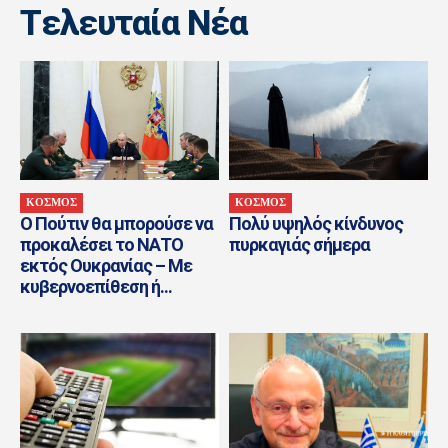
Tελευταία Nέα
ΚΟΣΜΟΣ
ΚΟΣΜΟΣ
Ο Πούτιν θα μπορούσε να
Πολύ υψηλός κίνδυνος
προκαλέσει το ΝΑΤΟ
πυρκαγιάς σήμερα
εκτός Ουκρανίας – Με
κυβερνοεπίθεση ή...