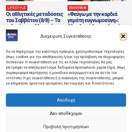
LIFESTYLE
ΠΟΛΙΤΙΚΗ
Οι αθλητικές μεταδόσεις
«Φεύγω με την καρδιά
του Σαββάτου (8/8) – Τα
γεμάτη ευγνωμοσύνη»:
φιλικά των ελληνικών
Ολοκληρώθηκε η θητεία
ομάδων και MotoGP...
του πρέσβη του Ισραήλ
Διαχείριση Συγκατάθεσης
στην...
Για να παρέχουμε την καλύτερη εμπειρία, χρησιμοποιούμε τεχνολογίες
όπως cookies για την αποθήκευση ή/και την πρόσβαση σε πληροφορίες
συσκευών. Η συγκατάθεση για τις εν λόγω τεχνολογίες θα μας
επιτρέψει να επεξεργαστούμε δεδομένα προσωπικού χαρακτήρα, όπως
συμπεριφορά περιήγησης ή μοναδικά αναγνωριστικά σε αυτόν τον
ιστότοπο. Η μη συγκατάθεση ή η ανάκληση της συγκατάθεσης, μπορεί
να επηρεάσει αρνητικά ορισμένες λειτουργίες και δυνατότητες.
ΚΟΣΜΟΣ
ΚΟΣΜΟΣ
Αποδοχή
Όταν ο Ερντογάν
Κολομβία: Οι ΗΠΑ
«ξαναγάπησε» τη
προσφέρουν 1 δισ.
Σαουδική Αραβία – Η
δολάρια στη νέα
Δεν αποδέχομαι
αμυντική συμφωνία, τα
κυβέρνηση του
οράματα και...
ακροδεξιού Εσπριέγια
Προβολή προτιμήσεων