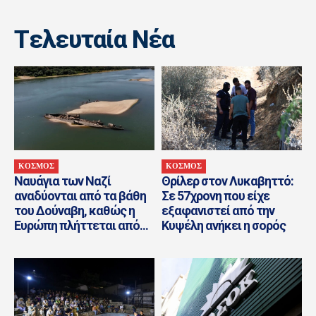
Tελευταία Nέα
ΚΟΣΜΟΣ
ΚΟΣΜΟΣ
Ναυάγια των Ναζί
Θρίλερ στον Λυκαβηττό:
αναδύονται από τα βάθη
Σε 57χρονη που είχε
του Δούναβη, καθώς η
εξαφανιστεί από την
Ευρώπη πλήττεται από...
Κυψέλη ανήκει η σορός