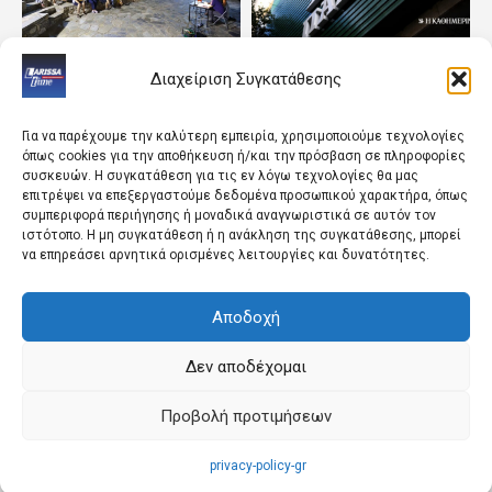
ΘΕΣΣΑΛΙΑ
ΠΟΛΙΤΙΚΗ
Διαχείριση Συγκατάθεσης
Με τη στήριξη της
Υπόγειες διεργασίες στο
Περιφέρειας οι
ΠΑΣΟΚ λόγω της τρίτης
πολιτιστικές δράσεις
θέσης
Για να παρέχουμε την καλύτερη εμπειρία, χρησιμοποιούμε τεχνολογίες
όπως cookies για την αποθήκευση ή/και την πρόσβαση σε πληροφορίες
συσκευών. Η συγκατάθεση για τις εν λόγω τεχνολογίες θα μας
επιτρέψει να επεξεργαστούμε δεδομένα προσωπικού χαρακτήρα, όπως
συμπεριφορά περιήγησης ή μοναδικά αναγνωριστικά σε αυτόν τον
ιστότοπο. Η μη συγκατάθεση ή η ανάκληση της συγκατάθεσης, μπορεί
να επηρεάσει αρνητικά ορισμένες λειτουργίες και δυνατότητες.
Αποδοχή
ΛΑΡΙΣΑ
LIFESTYLE
Επεκτείνεται η εναέρια
Η Realnews αυτής της
Δεν αποδέχομαι
αντιχαλαζική προστασία
Κυριακής
στα Φάρσαλα
Προβολή προτιμήσεων
privacy-policy-gr