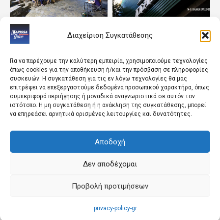
ΘΕΣΣΑΛΙΑ
ΠΟΛΙΤΙΚΗ
Διαχείριση Συγκατάθεσης
Με τη στήριξη της
Υπόγειες διεργασίες στο
Περιφέρειας οι
ΠΑΣΟΚ λόγω της τρίτης
πολιτιστικές δράσεις
θέσης
Για να παρέχουμε την καλύτερη εμπειρία, χρησιμοποιούμε τεχνολογίες
όπως cookies για την αποθήκευση ή/και την πρόσβαση σε πληροφορίες
συσκευών. Η συγκατάθεση για τις εν λόγω τεχνολογίες θα μας
επιτρέψει να επεξεργαστούμε δεδομένα προσωπικού χαρακτήρα, όπως
συμπεριφορά περιήγησης ή μοναδικά αναγνωριστικά σε αυτόν τον
ιστότοπο. Η μη συγκατάθεση ή η ανάκληση της συγκατάθεσης, μπορεί
να επηρεάσει αρνητικά ορισμένες λειτουργίες και δυνατότητες.
Αποδοχή
ΛΑΡΙΣΑ
LIFESTYLE
Επεκτείνεται η εναέρια
Η Realnews αυτής της
Δεν αποδέχομαι
αντιχαλαζική προστασία
Κυριακής
στα Φάρσαλα
Προβολή προτιμήσεων
privacy-policy-gr