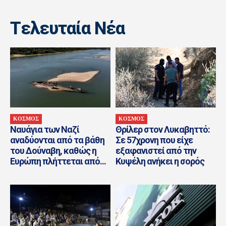
Tελευταία Nέα
ΚΟΣΜΟΣ
ΚΟΣΜΟΣ
Ναυάγια των Ναζί
Θρίλερ στον Λυκαβηττό:
αναδύονται από τα βάθη
Σε 57χρονη που είχε
του Δούναβη, καθώς η
εξαφανιστεί από την
Ευρώπη πλήττεται από...
Κυψέλη ανήκει η σορός