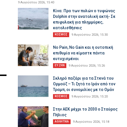
9 Αυγούστου 2026, 15:40
Κίνα: Προ των πυλών ο τυφώνας
Dolphin στην ανατολική ακτή- Σε
επιφυλακή για πλημμύρες,
κατολισθήσεις
ΚΟΣΜΟΣ
9 Αυγούστου 2026, 15:30
No Pain, No Gain και η ουτοπική
επιθυμία να είμαστε πάντα
ευτυχισμένοι
ΕΥ ΖΗΝ
9 Αυγούστου 2026, 15:26
Σκληρό παζάρι για τα Στενά του
Ορμούζ – Τι ζητά το Ιράν από τον
Τραμπ, οι συνομιλίες με το Ομάν
ΚΟΣΜΟΣ
9 Αυγούστου 2026, 15:20
Στην AEK μέχρι το 2030 ο Σταύρος
Πήλιος
ΑΘΛΗΤΙΚΑ
9 Αυγούστου 2026, 15:18