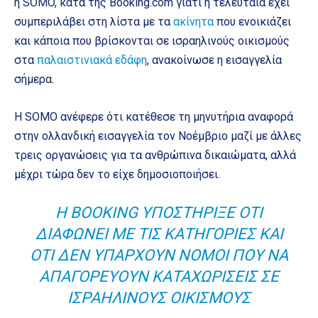
η SOMO, κατά της Booking.com γιατί η τελευταία έχει
συμπεριλάβει στη λίστα με τα
ακίνητα
που ενοικιάζει
και κάποια που βρίσκονται σε ισραηλινούς οικισμούς
στα
παλαιστινιακά εδάφη
, ανακοίνωσε η εισαγγελία
σήμερα.
Η SOMO ανέφερε ότι κατέθεσε τη μηνυτήρια αναφορά
στην ολλανδική εισαγγελία τον Νοέμβριο μαζί με άλλες
τρεις οργανώσεις για τα ανθρώπινα δικαιώματα, αλλά
μέχρι τώρα δεν το είχε δημοσιοποιήσει.
Η BOOKING ΥΠΟΣΤΉΡΙΞΕ ΌΤΙ
ΔΙΑΦΩΝΕΊ ΜΕ ΤΙΣ ΚΑΤΗΓΟΡΊΕΣ ΚΑΙ
ΌΤΙ ΔΕΝ ΥΠΆΡΧΟΥΝ ΝΌΜΟΙ ΠΟΥ ΝΑ
ΑΠΑΓΟΡΕΎΟΥΝ ΚΑΤΑΧΩΡΊΣΕΙΣ ΣΕ
ΙΣΡΑΗΛΙΝΟΎΣ ΟΙΚΙΣΜΟΎΣ