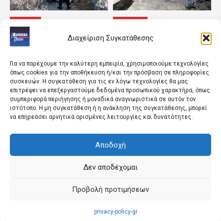
ΚΟΣΜΟΣ
ΘΕΣΣΑΛΙΑ
Θρίλερ στον Λυκαβηττό:
Με τη στήριξη της
Διαχείριση Συγκατάθεσης
Σε 57χρονη που είχε
Περιφέρειας οι
εξαφανιστεί από την
πολιτιστικές δράσεις
Κυψέλη ανήκει η σορός
Για να παρέχουμε την καλύτερη εμπειρία, χρησιμοποιούμε τεχνολογίες
όπως cookies για την αποθήκευση ή/και την πρόσβαση σε πληροφορίες
συσκευών. Η συγκατάθεση για τις εν λόγω τεχνολογίες θα μας
επιτρέψει να επεξεργαστούμε δεδομένα προσωπικού χαρακτήρα, όπως
συμπεριφορά περιήγησης ή μοναδικά αναγνωριστικά σε αυτόν τον
ιστότοπο. Η μη συγκατάθεση ή η ανάκληση της συγκατάθεσης, μπορεί
να επηρεάσει αρνητικά ορισμένες λειτουργίες και δυνατότητες.
Αποδοχή
ΠΟΛΙΤΙΚΗ
ΛΑΡΙΣΑ
Υπόγειες διεργασίες στο
Επεκτείνεται η εναέρια
Δεν αποδέχομαι
ΠΑΣΟΚ λόγω της τρίτης
αντιχαλαζική προστασία
θέσης
στα Φάρσαλα
Προβολή προτιμήσεων
privacy-policy-gr