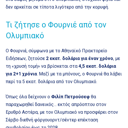
δεν αρκείται σε τίποτα λιγότερο από την κορυφή.
Τι ζήτησε ο Φουρνιέ από τον
Ολυμπιακό
Ο Φουρνιέ, σύμφωνα με το Αθηναϊκό Πρακτορείο
Ειδήσεων, ζητούσε
2 εκατ. δολάρια για έναν χρόνο
, με
τη «χρυσή τομή» να βρίσκεται στα
4,5 εκατ. δολάρια
για 2+1 χρόνια
. Μαζί με τα μπόνους, ο Φουρνιέ θα λάβει
περί τα 5 εκατ. δολάρια από τον Ολυμπιακό.
Όπως όλα δείχνουν ο
Φιλίπ Πετρούσεφ
θα
παραχωρηθεί δανεικός… εκτός απρόοπτου στον
Ερυθρό Αστέρα, με τον Ολυμπιακό να προσφέρει στον
Σέρβο διεθνή φόργουορντ/σέντερ επέκταση
συμβολαίου έως το 2028.