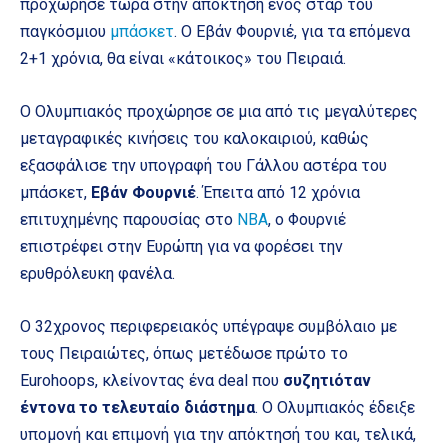
προχώρησε τώρα στην απόκτηση ενός σταρ του
παγκόσμιου
μπάσκετ
. Ο Εβάν Φουρνιέ, για τα επόμενα
2+1 χρόνια, θα είναι «κάτοικος» του Πειραιά.
Ο Ολυμπιακός προχώρησε σε μια από τις μεγαλύτερες
μεταγραφικές κινήσεις του καλοκαιριού, καθώς
εξασφάλισε την υπογραφή του Γάλλου αστέρα του
μπάσκετ,
Εβάν Φουρνιέ
. Έπειτα από 12 χρόνια
επιτυχημένης παρουσίας στο
NBA
, ο Φουρνιέ
επιστρέφει στην Ευρώπη για να φορέσει την
ερυθρόλευκη φανέλα.
Ο 32χρονος περιφερειακός υπέγραψε συμβόλαιο με
τους Πειραιώτες, όπως μετέδωσε πρώτο το
Eurohoops, κλείνοντας ένα deal που
συζητιόταν
έντονα το τελευταίο διάστημα
. Ο Ολυμπιακός έδειξε
υπομονή και επιμονή για την απόκτησή του και, τελικά,