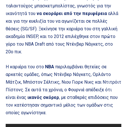
ταλαντούχος μπασκετμπολίστας, γνωστός για την
ικανότητά του
να σκοράρει από την περιφέρεια
αλλά
και για την ευελιξία του να αγωνίζεται σε πολλές
θέσεις (SG/SF). Ξεκίνησε την καριέρα του στη γαλλική
ακαδημία INSEP, και το 2012 επιλέχθηκε στον πρώτο
γύρο του NBA Draft από τους Ντένβερ Νάγκετς, στο
20ο πικ.
Η καριέρα του στο
NBA
περιλαμβάνει θητείες σε
αρκετές ομάδες, όπως Ντένβερ Νάγκετς, Ορλάντο
Μάτζικ, Μπόστον Σέλτικς, Νιου Γιορκ Νικς και Ντιτρόιτ
Πίστονς. Σε αυτά τα χρόνια, ο Φουρνιέ απέδειξε ότι
είναι ένας
ικανός σκόρερ
, με σταθερές επιδόσεις που
τον κατέστησαν σημαντικό μέλος των ομάδων στις
οποίες αγωνίστηκε.