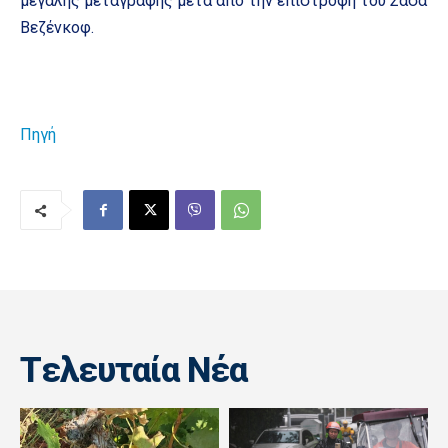
μεγάλης μεταγραφής μετά από την επιστροφή του Σάσα
Βεζένκοφ.
Πηγή
Tελευταία Nέα