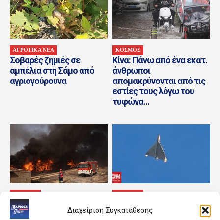
ΑΓΡΟΤΙΚΑ ΝΕΑ
ΚΟΣΜΟΣ
Σοβαρές ζημιές σε
Κίνα: Πάνω από ένα εκατ.
αμπέλια στη Σάμο από
άνθρωποι
αγριογούρουνα
απομακρύνονται από τις
εστίες τους λόγω του
τυφώνα...
ΚΟΣΜΟΣ
ΚΟΣΜΟΣ
Στον Κουβαρά ο
Μελέτη δείχνει ότι η
Διαχείριση Συγκατάθεσης
Ευάγγελος Τουρνάς
Ευρώπη δεν είναι