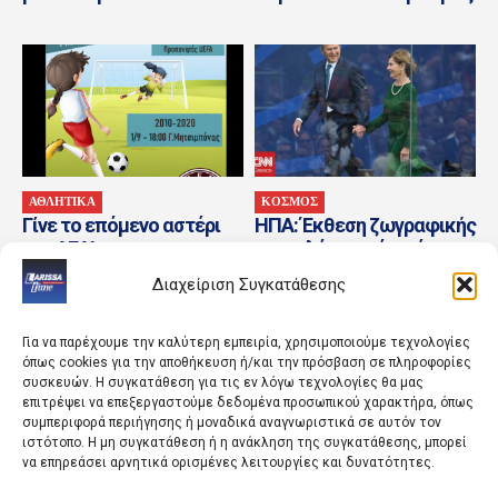
ΑΘΛΗΤΙΚΑ
ΚΟΣΜΟΣ
Γίνε το επόμενο αστέρι
ΗΠΑ: Έκθεση ζωγραφικής
της ΑΕΛ!
για καλό σκοπό με έργα
του πρώην προέδρου
Διαχείριση Συγκατάθεσης
Τζορτζ Μπους
Για να παρέχουμε την καλύτερη εμπειρία, χρησιμοποιούμε τεχνολογίες
όπως cookies για την αποθήκευση ή/και την πρόσβαση σε πληροφορίες
συσκευών. Η συγκατάθεση για τις εν λόγω τεχνολογίες θα μας
επιτρέψει να επεξεργαστούμε δεδομένα προσωπικού χαρακτήρα, όπως
συμπεριφορά περιήγησης ή μοναδικά αναγνωριστικά σε αυτόν τον
ιστότοπο. Η μη συγκατάθεση ή η ανάκληση της συγκατάθεσης, μπορεί
να επηρεάσει αρνητικά ορισμένες λειτουργίες και δυνατότητες.