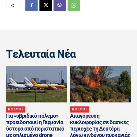
Tελευταία Nέα
ΚΟΣΜΟΣ
ΚΟΣΜΟΣ
Για «υβριδικό πόλεμο»
Απαγόρευση
προειδοποιεί η Γερμανία
κυκλοφορίας σε δασικές
ύστερα από περιστατικό
περιοχές τη Δευτέρα
με οπλισμένο drone
λόγω κινδύνου πυρκαγιάς