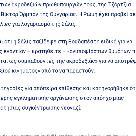
 των ακροδεξιών πρωθυπουργών τους, της Τζόρτζια
υ Βίκτορ Όρμπαν της Ουγγαρίας. Η Ρώμη έχει προβεί σε
ίες για λογαριασμό της Σάλις.
ι ότι η Σάλις ταξίδεψε στη Βουδαπέστη ειδικά για να
ς εναντίον – κρατηθείτε – «ανυποψίαστων θυμάτων π
ται ως συμπαθούντες της ακροδεξιάς» για να αποτρέ
ιού κινήματος» από το να παραστούν.
τηγορίες για απόπειρα επίθεσης και κατηγορήθηκε ότ
στερής εγκληματικής οργάνωσης στον απόηχο μιας
 ετήσιας συγκέντρωσης νεοναζί.
στή τους συντρόφους της, άνοιξε άλλη μια δικάσιμος στο δικαστήριο της Ουγγαρίας.