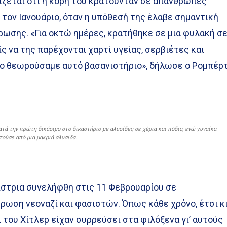
ίζεται ότι η κόρη του κρατούνταν σε απάνθρωπες
τον Ιανουάριο, όταν η υπόθεσή της έλαβε σημαντική
ρωσης. «Για οκτώ ημέρες, κρατήθηκε σε μια φυλακή σ
ς να της παρέχονται χαρτί υγείας, σερβιέτες και
 το θεωρούσαμε αυτό βασανιστήριο», δήλωσε ο Ρομπέρ
ατά την πρώτη δικάσιμο στο δικαστήριο με αλυσίδες σε χέρια και πόδια, ενώ γυναίκα
τούσε από μια μακριά αλυσίδα.
ίστρια συνελήφθη στις 11 Φεβρουαρίου σε
ρωση νεοναζί και φασιστών. Όπως κάθε χρόνο, έτσι κ
ί του Χίτλερ είχαν συρρεύσει στα φιλόξενα γι’ αυτούς