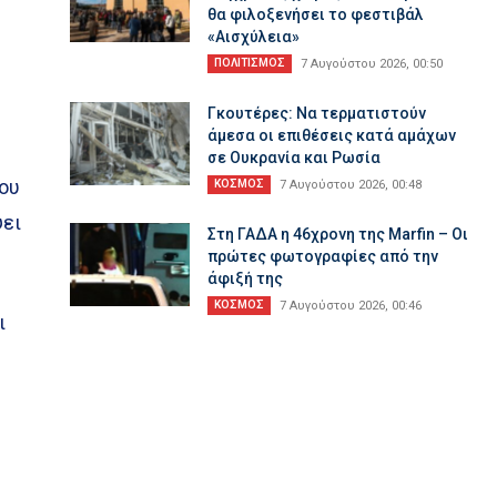
θα φιλοξενήσει το φεστιβάλ
«Αισχύλεια»
ΠΟΛΙΤΙΣΜΟΣ
7 Αυγούστου 2026, 00:50
Γκουτέρες: Να τερματιστούν
άμεσα οι επιθέσεις κατά αμάχων
σε Ουκρανία και Ρωσία
ου
ΚΟΣΜΟΣ
7 Αυγούστου 2026, 00:48
ψει
Στη ΓΑΔΑ η 46χρονη της Marfin – Οι
πρώτες φωτογραφίες από την
άφιξή της
ΚΟΣΜΟΣ
7 Αυγούστου 2026, 00:46
ι