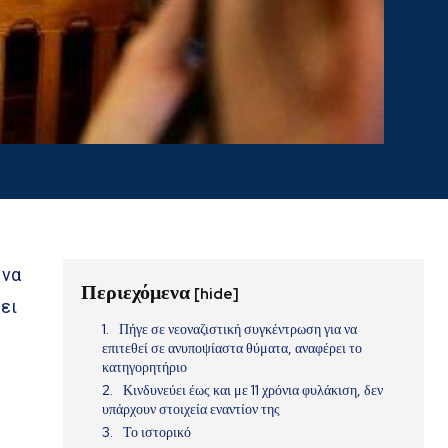
 να
Περιεχόμενα
[hide]
ει
Πήγε σε νεοναζιστική συγκέντρωση για να
επιτεθεί σε ανυποψίαστα θύματα, αναφέρει το
κατηγορητήριο
Κινδυνεύει έως και με 11 χρόνια φυλάκιση, δεν
υπάρχουν στοιχεία εναντίον της
Το ιστορικό