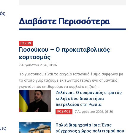
νός
Διαβάστε Περισσότερα
ΕΥ ΖΗΝ
Γιοσούκου – Ο προκαταβολικός
εορτασμός
7 Αυγούστου 2026, 01:36
Το γιοσούκου είναι το αρχαίο ιαπωνικό έθιμο σύμφωνα με
το οποίο γιορτάζουμε εκ των προτέρων ένα σημαντικό
γεγονός που επιθυμούμε να συμβεί στη ζωή...
Ζελένσκι: O ουκρανικός στρατός
έπληξε δύο διυλιστήρια
πετρελαίου στη Ρωσία
ΚΟΣΜΟΣ
7 Αυγούστου 2026, 01:30
Παλιά βιομηχανία Ίρις: Ένας
τις
σύγχρονος χώρος πολιτισμού που