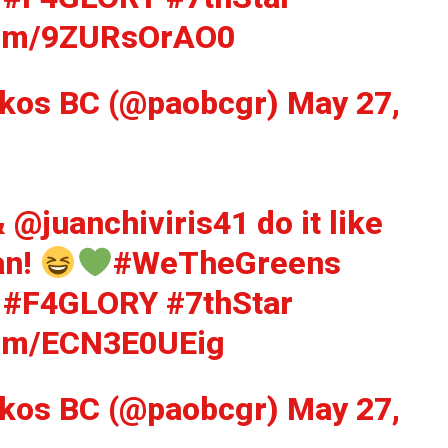
.com/9ZURsOrAO0
ikos BC (@paobcgr)
May 27,
&
@juanchiviris41
do it like
an!
#WeTheGreens
#F4GLORY
#7thStar
.com/ECN3E0UEig
ikos BC (@paobcgr)
May 27,