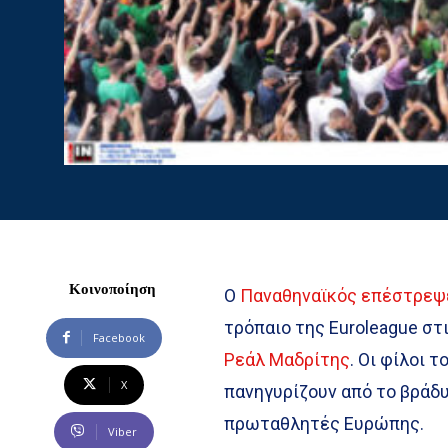
Κοινοποίηση
Ο
Παναθηναϊκός επέστρεψε
τρόπαιο της Euroleague στ
Facebook
Ρεάλ Μαδρίτης
. Οι φίλοι 
X
πανηγυρίζουν από το βράδ
πρωταθλητές Ευρώπης.
Viber