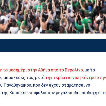
 το μεσημέρι στην Αθήνα από το Βερολίνο
, με το
ις αποσκευές του, μετά
την τεράστια νίκη κόντρα στη
του Παναθηναϊκού, που δεν έχουν σταματήσει να
υ της Κυριακής επιφύλασσαν μεγαλειώδη υποδοχή στο