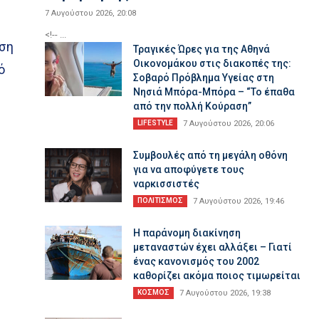
7 Αυγούστου 2026, 20:08
<!-- ...
ηση
Τραγικές Ώρες για της Αθηνά
Οικονομάκου στις διακοπές της:
ό
Σοβαρό Πρόβλημα Υγείας στη
Νησιά Μπόρα-Μπόρα – “Το έπαθα
από την πολλή Κούραση”
LIFESTYLE
7 Αυγούστου 2026, 20:06
Συμβουλές από τη μεγάλη οθόνη
για να αποφύγετε τους
ναρκισσιστές
ΠΟΛΙΤΙΣΜΟΣ
7 Αυγούστου 2026, 19:46
Η παράνομη διακίνηση
μεταναστών έχει αλλάξει – Γιατί
ένας κανονισμός του 2002
καθορίζει ακόμα ποιος τιμωρείται
ΚΟΣΜΟΣ
7 Αυγούστου 2026, 19:38