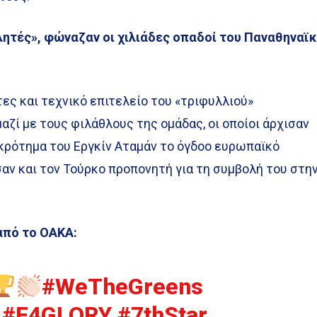
θλητές», φώναζαν οι χιλιάδες οπαδοί του Παναθηναϊ
τες και τεχνικό επιτελείο του «τριφυλλιού»
ζί με τους φιλάθλους της ομάδας, οι οποίοι άρχισαν
γκρότημα του Εργκίν Αταμάν το όγδοο ευρωπαϊκό
αν και τον Τούρκο προπονητή για τη συμβολή του στη
 από το ΟΑΚΑ:
#WeTheGreens
#F4GLORY
#7thStar