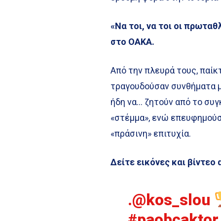
«Να τοι, να τοι οι πρωτα
στο ΟΑΚΑ.
Από την πλευρά τους, παίκ
τραγουδούσαν συνθήματα μα
ήδη να… ζητούν από το συ
«στέμμα», ενώ επευφημούσ
«πράσινη» επιτυχία.
Δείτε εικόνες και βίντεο
.
@kos_slou
#paobcaktor