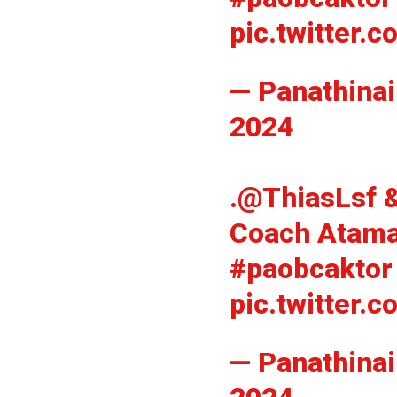
pic.twitter
— Panathina
2024
.
@ThiasLsf
Coach Atam
#paobcaktor
pic.twitter
— Panathina