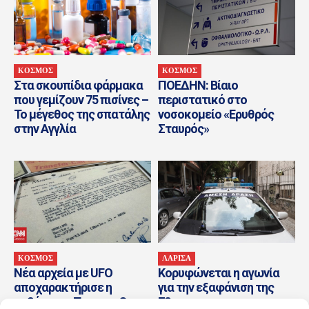
ΚΟΣΜΟΣ
ΚΟΣΜΟΣ
Στα σκουπίδια φάρμακα
ΠΟΕΔΗΝ: Βίαιο
που γεμίζουν 75 πισίνες –
περιστατικό στο
Το μέγεθος της σπατάλης
νοσοκομείο «Ερυθρός
στην Αγγλία
Σταυρός»
ΚΟΣΜΟΣ
ΛΑΡΙΣΑ
Νέα αρχεία με UFO
Κορυφώνεται η αγωνία
αποχαρακτήρισε η
για την εξαφάνιση της
κυβέρνηση Τραμπ – Οι
72χρονης