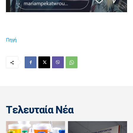
Πηγή
Tελευταία Nέα